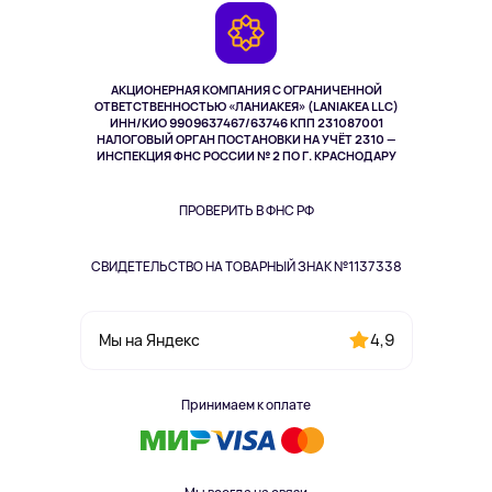
Камеры
Возврат
TV и мультимедиа
Музыка и звук
АКЦИОНЕРНАЯ КОМПАНИЯ С ОГРАНИЧЕННОЙ
Спорт
ОТВЕТСТВЕННОСТЬЮ «ЛАНИАКЕЯ» (LANIAKEA LLC)
ИНН/КИО 9909637467/63746 КПП 231087001
Здоровье
НАЛОГОВЫЙ ОРГАН ПОСТАНОВКИ НА УЧЁТ 2310 —
Здоровье питомцев
ИНСПЕКЦИЯ ФНС РОССИИ № 2 ПО Г. КРАСНОДАРУ
Книги
Одежда и аксессуары
ПРОВЕРИТЬ В ФНС РФ
СВИДЕТЕЛЬСТВО НА ТОВАРНЫЙ ЗНАК №1137338
4,9
Мы на Яндекс
Принимаем к оплате