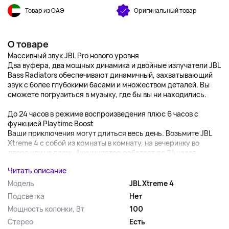
Товар из ОАЭ
Оригинальный товар
О товаре
Массивный звук JBL Pro нового уровня
Два вуфера, два мощных динамика и двойные излучатели JBL
Bass Radiators обеспечивают динамичный, захватывающий
звук с более глубокими басами и множеством деталей. Вы
сможете погрузиться в музыку, где бы вы ни находились.
До 24 часов в режиме воспроизведения плюс 6 часов с
функцией Playtime Boost
Ваши приключения могут длиться весь день. Возьмите JBL
Xtreme 4 с собой из комнаты в комнату, на вечеринку во
дворе или на пляж. Аккумулятор работает до 24 часов,...
Читать описание
Модель
JBL Xtreme 4
Подсветка
Нет
Мощность колонки, Вт
100
Стерео
Есть