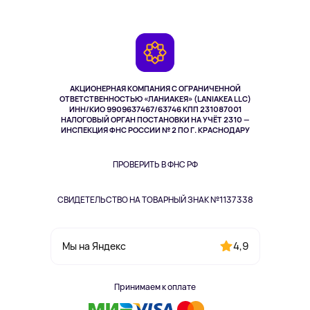
О сервисе
Планшеты
Доставка
Контакты
Игровые консоли
Гарантия
Камеры
Возврат
TV и мультимедиа
Музыка и звук
АКЦИОНЕРНАЯ КОМПАНИЯ С ОГРАНИЧЕННОЙ
Спорт
ОТВЕТСТВЕННОСТЬЮ «ЛАНИАКЕЯ» (LANIAKEA LLC)
ИНН/КИО 9909637467/63746 КПП 231087001
Здоровье
НАЛОГОВЫЙ ОРГАН ПОСТАНОВКИ НА УЧЁТ 2310 —
Здоровье питомцев
ИНСПЕКЦИЯ ФНС РОССИИ № 2 ПО Г. КРАСНОДАРУ
Книги
Одежда и аксессуары
ПРОВЕРИТЬ В ФНС РФ
СВИДЕТЕЛЬСТВО НА ТОВАРНЫЙ ЗНАК №1137338
4,9
Мы на Яндекс
Принимаем к оплате