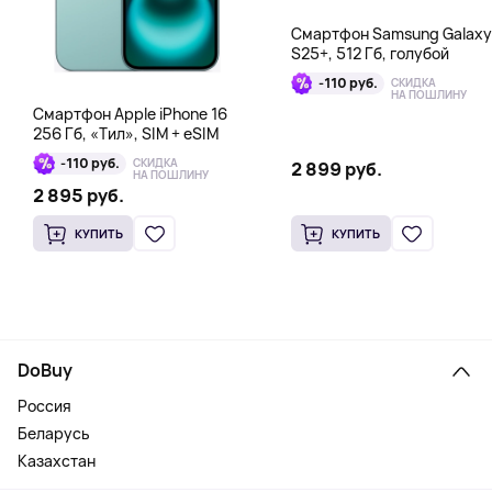
Смартфон Samsung Galaxy
S25+, 512 Гб, голубой
-110 руб.
СКИДКА
НА ПОШЛИНУ
Смартфон Apple iPhone 16
256 Гб, «Тил», SIM + eSIM
-110 руб.
СКИДКА
2 899 руб.
НА ПОШЛИНУ
2 895 руб.
КУПИТЬ
КУПИТЬ
DoBuy
Россия
Беларусь
Казахстан