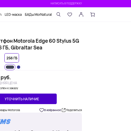
НАПИСАТЬ В ПОДДЕРЖКУ
n
LED-маска
БАДы MorNatural
тфон Motorola Edge 60 Stylus 5G
 ГБ, Gibraltar Sea
256 ГБ
 руб.
НЯЯ ЦЕНА
упен к заказу
УТОЧНИТЬ НАЛИЧИЕ
овары Motorola
В избранное
Поделиться