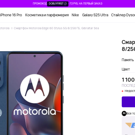
ПРОМОКОД
DOBUYFIRST
-73 РУБ. НА ПЕРВЫЙ ЗАКАЗ
iPhone 16 Pro
Косметика и парфюмерия
Nike
Galaxy S25 Ultra
Стайлер Dyso
otorola
Смартфон Motorola Edge 60 Stylus 5G 8/256 ГБ, Gibraltar Sea
Смар
8/256
Память
Цвет
1 100
ПОСЛЕД
Недост
Все т