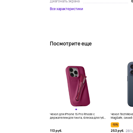
6
Диагональ экрана
Все характеристики
Посмотрите еще
Чехол для iPhone 15 Pro Rhode с
Чехол TechWoven
держателем для тинта, блеска для губ,
MagSafe, синий
фуксия
-10%
281 
113 руб.
253 руб.