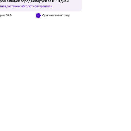
ром в любой город Беларуси за 8-10 дней
тная доставка с абсолютной гарантией
р из ОАЭ
Оригинальный товар