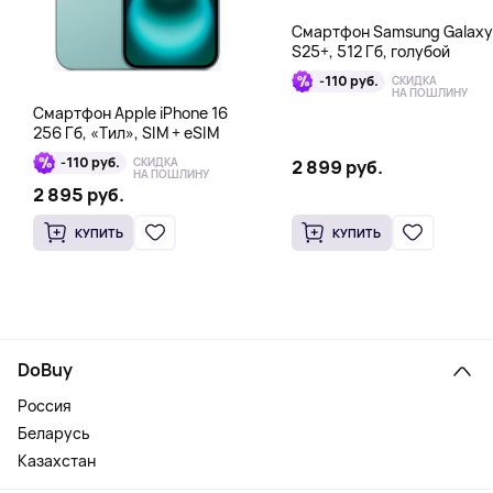
Смартфон Samsung Galaxy
S25+, 512 Гб, голубой
-110 руб.
СКИДКА
НА ПОШЛИНУ
Смартфон Apple iPhone 16
256 Гб, «Тил», SIM + eSIM
-110 руб.
СКИДКА
2 899 руб.
НА ПОШЛИНУ
2 895 руб.
КУПИТЬ
КУПИТЬ
DoBuy
Россия
Беларусь
Казахстан