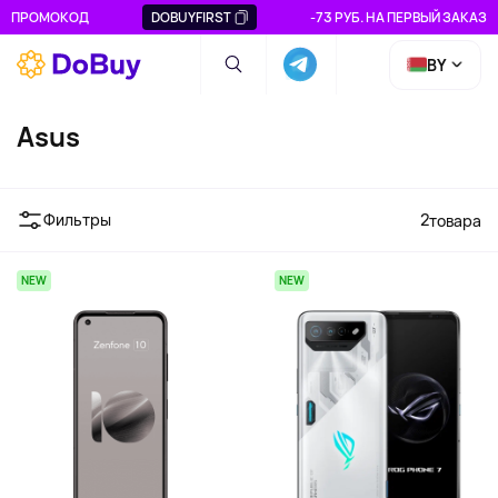
ПРОМОКОД
DOBUYFIRST
-73 РУБ. НА ПЕРВЫЙ ЗАКАЗ
BY
Asus
Фильтры
2
товара
NEW
NEW