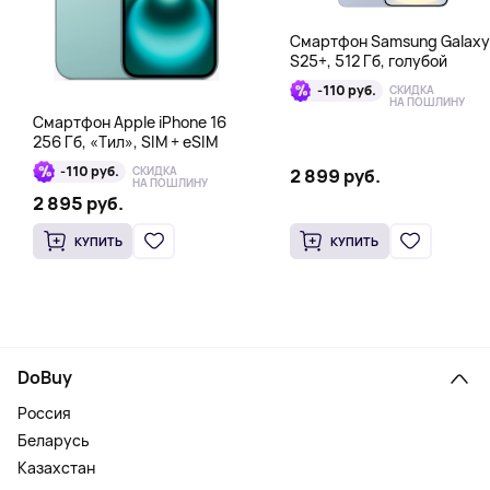
Смартфон Samsung Galaxy
S25+, 512 Гб, голубой
-110 руб.
СКИДКА
НА ПОШЛИНУ
Смартфон Apple iPhone 16
256 Гб, «Тил», SIM + eSIM
-110 руб.
СКИДКА
2 899 руб.
НА ПОШЛИНУ
2 895 руб.
КУПИТЬ
КУПИТЬ
DoBuy
Россия
Беларусь
Казахстан