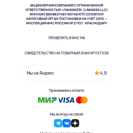
Музыка и звук
АКЦИОНЕРНАЯ КОМПАНИЯ С ОГРАНИЧЕННОЙ
Спорт
ОТВЕТСТВЕННОСТЬЮ «ЛАНИАКЕЯ» (LANIAKEA LLC)
ИНН/КИО 9909637467/63746 КПП 231087001
Здоровье
НАЛОГОВЫЙ ОРГАН ПОСТАНОВКИ НА УЧЁТ 2310 —
Здоровье питомцев
ИНСПЕКЦИЯ ФНС РОССИИ № 2 ПО Г. КРАСНОДАРУ
Книги
Одежда и аксессуары
ПРОВЕРИТЬ В ФНС РФ
СВИДЕТЕЛЬСТВО НА ТОВАРНЫЙ ЗНАК №1137338
4,9
Мы на Яндекс
Принимаем к оплате
Мы всегда на связи