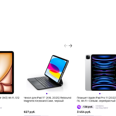
r (M3) Wi-Fi, 512
Чехол для iPad 11" (A16, 2025) Rebound
Планшет Apple iPad Pro 11 (2022
Magnetic Keyboard Case, черный
Гб, Wi-Fi + Cellular, серебристый
СКИДКА
-138 руб.
НУ
НА ПОШЛИНУ
627 руб.
3 454 руб.