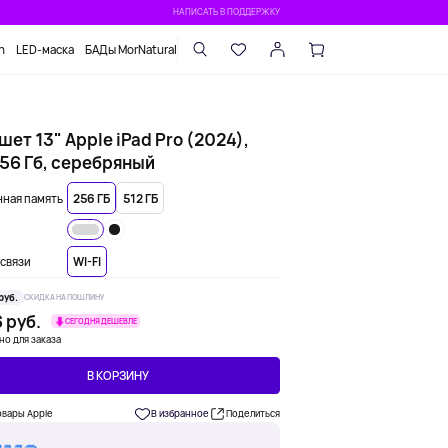
НАПИСАТЬ В ПОДДЕРЖКУ
n
LED-маска
БАДы MorNatural
ет 13" Apple iPad Pro (2024),
256 Гб, серебряный
ная память
256 ГБ
512 ГБ
связи
WI-FI
руб.
СКИДКА НА ПОШЛИНУ
 руб.
СЕГОДНЯ ДЕШЕВЛЕ
но для заказа
В КОРЗИНУ
овары Apple
В избранное
Поделиться