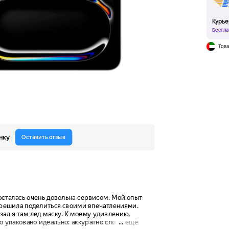
Курье
Беспла
Това