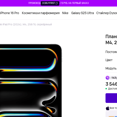
ПРОМОКОД
DOBUYFIRST
-73 РУБ. НА ПЕРВЫЙ ЗАКАЗ
iPhone 16 Pro
Косметика и парфюмерия
Nike
Galaxy S25 Ultra
Стайлер Dyso
le iPad Pro (2024), M4, 256 Гб, серебряный
Планш
M4, 
Постоян
Цвет
Модуль 
-143 
3 546
Доступ
Все т