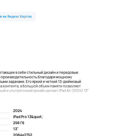
сочетающее в себе стильный дизайн и передовые
ю производительность благодаря мощному
быми задачами. Его яркий и четкий 13-дюймовый
а контента, а большой объем памяти позволяет
й и ультратонкий дизайн делает iPad Air (2024) 13"
2024
iPad Pro 13&quot;
256 Гб
13"
2064x2752