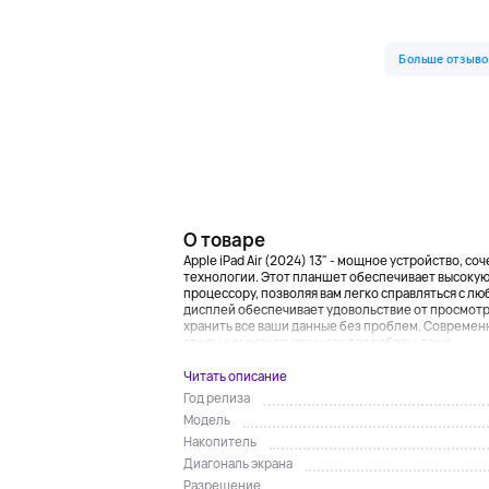
О товаре
Apple iPad Air (2024) 13" - мощное устройство, 
технологии. Этот планшет обеспечивает высоку
процессору, позволяя вам легко справляться с лю
дисплей обеспечивает удовольствие от просмотр
хранить все ваши данные без проблем. Современны
стильным аксессуаром как для работы, так и ...
Читать описание
Год релиза
Модель
Накопитель
Диагональ экрана
Разрешение