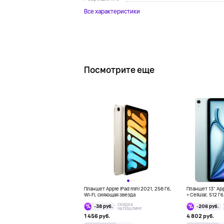
Все характеристики
Посмотрите еще
Планшет Apple iPad mini 2021, 256 Гб,
Планшет 13" Appl
Wi-Fi, сияющая звезда
+ Cellular, 512 Г
СКИДКА
-38 руб.
-206 руб.
НА ПОШЛИНУ
1 456 руб.
4 802 руб.