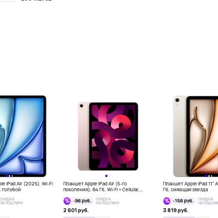
e iPad Air (2025), Wi-Fi
Планшет Apple iPad Air (5-го
Планшет Apple iPad 11" Ai
б, голубой
поколения), 64 Гб, Wi-Fi + Cellular,
Гб, сияющая звезда
розовый
СКИДКА
СКИДКА
СКИДКА
-96 руб.
-156 руб.
НА ПОШЛИНУ
НА ПОШЛИНУ
НА ПОШЛИ
2 601 руб.
3 819 руб.