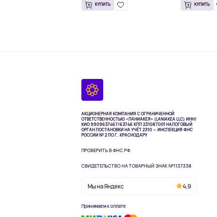
КУПИТЬ
КУПИТЬ
АКЦИОНЕРНАЯ КОМПАНИЯ С ОГРАНИЧЕННОЙ
ОТВЕТСТВЕННОСТЬЮ «ЛАНИАКЕЯ» (LANIAKEA LLC)
ИНН/
КИО 9909637467/63746 КПП 231087001
НАЛОГОВЫЙ
ОРГАН ПОСТАНОВКИ НА УЧЁТ 2310 — ИНСПЕКЦИЯ ФНС
РОССИИ № 2 ПО Г. КРАСНОДАРУ
ПРОВЕРИТЬ В ФНС РФ
СВИДЕТЕЛЬСТВО НА ТОВАРНЫЙ ЗНАК №1137338
Мы на Яндекс
4,9
Принимаем к оплате