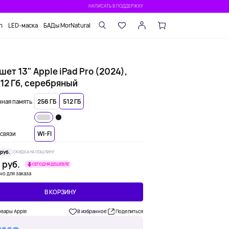
НАПИСАТЬ В ПОДДЕРЖКУ
n
LED-маска
БАДы MorNatural
ет 13" Apple iPad Pro (2024),
512 Гб, серебряный
ная память
256 ГБ
512 ГБ
связи
WI-FI
 руб.
СКИДКА НА ПОШЛИНУ
 руб.
СЕГОДНЯ ДЕШЕВЛЕ
но для заказа
В КОРЗИНУ
овары Apple
В избранное
Поделиться