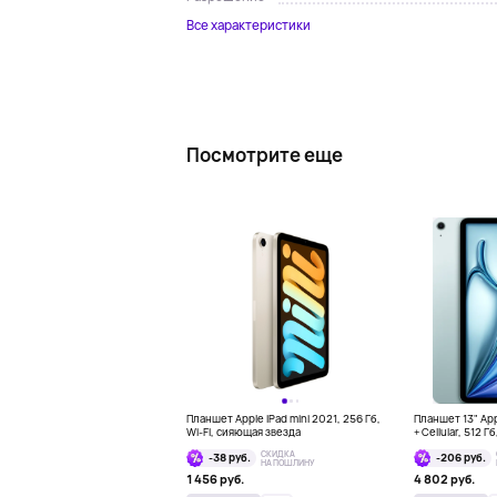
Все характеристики
Посмотрите еще
Планшет Apple iPad mini 2021, 256 Гб,
Планшет 13" Appl
Wi-Fi, сияющая звезда
+ Cellular, 512 Г
СКИДКА
-38 руб.
-206 руб.
НА ПОШЛИНУ
1 456 руб.
4 802 руб.