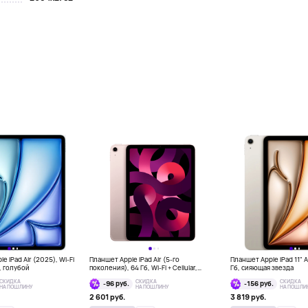
e iPad Air (2025), Wi-Fi
Планшет Apple iPad Air (5-го
Планшет Apple iPad 11" Ai
б, голубой
поколения), 64 Гб, Wi-Fi + Cellular,
Гб, сияющая звезда
розовый
СКИДКА
СКИДКА
СКИДКА
-96 руб.
-156 руб.
НА ПОШЛИНУ
НА ПОШЛИНУ
НА ПОШЛИ
2 601 руб.
3 819 руб.