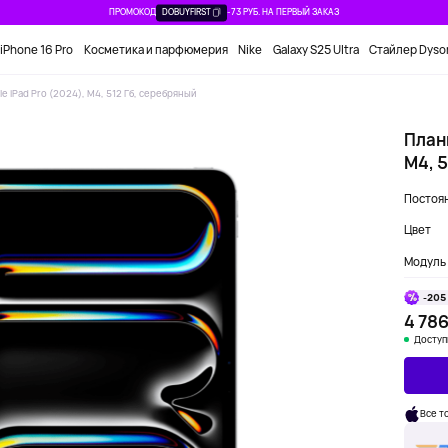
ПРОМОКОД
DOBUYFIRST
-73 РУБ. НА ПЕРВЫЙ ЗАКАЗ
iPhone 16 Pro
Косметика и парфюмерия
Nike
Galaxy S25 Ultra
Стайлер Dyso
le iPad Pro (2024), M4, 512 Гб, серебряный
Планш
M4, 
Постоян
Цвет
Модуль 
-205
4 786
Доступ
Все т