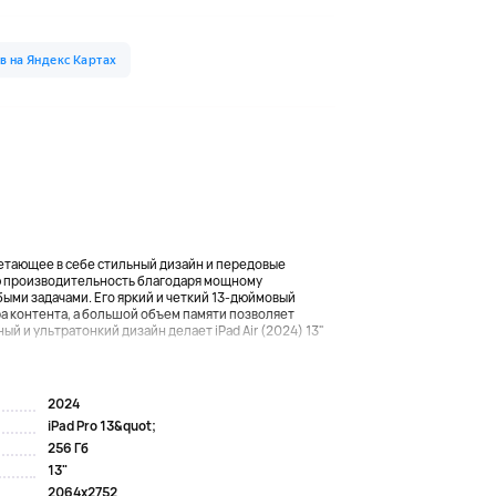
сочетающее в себе стильный дизайн и передовые
ю производительность благодаря мощному
быми задачами. Его яркий и четкий 13-дюймовый
а контента, а большой объем памяти позволяет
й и ультратонкий дизайн делает iPad Air (2024) 13"
2024
iPad Pro 13&quot;
256 Гб
13"
2064x2752