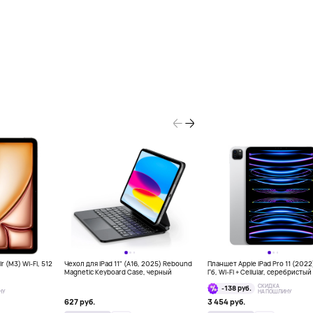
r (M3) Wi-Fi, 512
Чехол для iPad 11" (A16, 2025) Rebound
Планшет Apple iPad Pro 11 (2022
Magnetic Keyboard Case, черный
Гб, Wi-Fi + Cellular, серебристый
СКИДКА
-138 руб.
НУ
НА ПОШЛИНУ
627 руб.
3 454 руб.