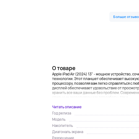
О товаре
Apple iPad Air (2024) 13" - мощное устройство, 
технологии. Этот планшет обеспечивает высоку
процессору, позволяя вам легко справляться с лю
дисплей обеспечивает удовольствие от просмотр
хранить все ваши данные без проблем. Современны
стильным аксессуаром как для работы, так и ...
Читать описание
Год релиза
Модель
Накопитель
Диагональ экрана
Разрешение