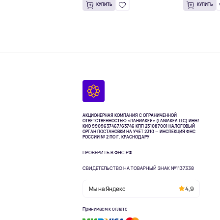
КУПИТЬ
КУПИТЬ
АКЦИОНЕРНАЯ КОМПАНИЯ С ОГРАНИЧЕННОЙ
ОТВЕТСТВЕННОСТЬЮ «ЛАНИАКЕЯ» (LANIAKEA LLC)
ИНН/
КИО 9909637467/63746 КПП 231087001
НАЛОГОВЫЙ
ОРГАН ПОСТАНОВКИ НА УЧЁТ 2310 — ИНСПЕКЦИЯ ФНС
РОССИИ № 2 ПО Г. КРАСНОДАРУ
ПРОВЕРИТЬ В ФНС РФ
СВИДЕТЕЛЬСТВО НА ТОВАРНЫЙ ЗНАК №1137338
Мы на Яндекс
4,9
Принимаем к оплате