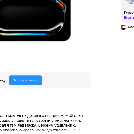
Курье
Беспла
Това