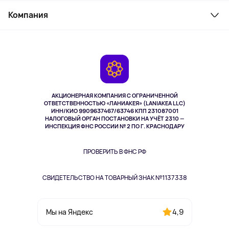
Служба поддержки
Косметика и уход
Компания
Как заказать
Активный отдых
Оплата
О сервисе
Планшеты
Доставка
Контакты
Игровые консоли
Гарантия
Камеры
Возврат
TV и мультимедиа
Музыка и звук
АКЦИОНЕРНАЯ КОМПАНИЯ С ОГРАНИЧЕННОЙ
Спорт
ОТВЕТСТВЕННОСТЬЮ «ЛАНИАКЕЯ» (LANIAKEA LLC)
ИНН/КИО 9909637467/63746 КПП 231087001
Здоровье
НАЛОГОВЫЙ ОРГАН ПОСТАНОВКИ НА УЧЁТ 2310 —
Здоровье питомцев
ИНСПЕКЦИЯ ФНС РОССИИ № 2 ПО Г. КРАСНОДАРУ
Книги
Одежда и аксессуары
ПРОВЕРИТЬ В ФНС РФ
СВИДЕТЕЛЬСТВО НА ТОВАРНЫЙ ЗНАК №1137338
4,9
Мы на Яндекс