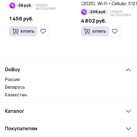
(2025), Wi-Fi + Cellular, 512 
-38 руб.
СКИДКА
голубой
НА ПОШЛИНУ
-206 руб.
СКИДКА
НА ПОШЛИНУ
1 456 руб.
4 802 руб.
КУПИТЬ
КУПИТЬ
DoBuy
Россия
Беларусь
Казахстан
Каталог
Смартфоны и гаджеты
Покупателям
Ноутбуки, мониторы, VR
Товары для дома