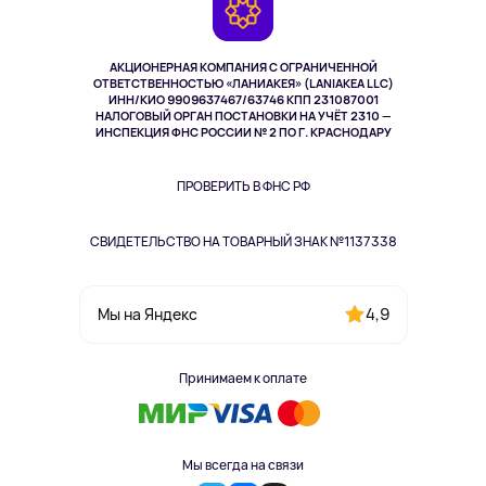
Возврат
TV и мультимедиа
Музыка и звук
АКЦИОНЕРНАЯ КОМПАНИЯ С ОГРАНИЧЕННОЙ
Спорт
ОТВЕТСТВЕННОСТЬЮ «ЛАНИАКЕЯ» (LANIAKEA LLC)
ИНН/КИО 9909637467/63746 КПП 231087001
Здоровье
НАЛОГОВЫЙ ОРГАН ПОСТАНОВКИ НА УЧЁТ 2310 —
Здоровье питомцев
ИНСПЕКЦИЯ ФНС РОССИИ № 2 ПО Г. КРАСНОДАРУ
Книги
Одежда и аксессуары
ПРОВЕРИТЬ В ФНС РФ
СВИДЕТЕЛЬСТВО НА ТОВАРНЫЙ ЗНАК №1137338
4,9
Мы на Яндекс
Принимаем к оплате
Мы всегда на связи