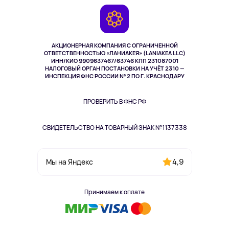
Гарантия
Камеры
Возврат
TV и мультимедиа
Музыка и звук
АКЦИОНЕРНАЯ КОМПАНИЯ С ОГРАНИЧЕННОЙ
Спорт
ОТВЕТСТВЕННОСТЬЮ «ЛАНИАКЕЯ» (LANIAKEA LLC)
ИНН/КИО 9909637467/63746 КПП 231087001
Здоровье
НАЛОГОВЫЙ ОРГАН ПОСТАНОВКИ НА УЧЁТ 2310 —
Здоровье питомцев
ИНСПЕКЦИЯ ФНС РОССИИ № 2 ПО Г. КРАСНОДАРУ
Книги
Одежда и аксессуары
ПРОВЕРИТЬ В ФНС РФ
СВИДЕТЕЛЬСТВО НА ТОВАРНЫЙ ЗНАК №1137338
4,9
Мы на Яндекс
Принимаем к оплате