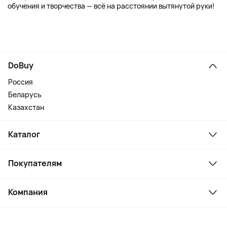
обучения и творчества — всё на расстоянии вытянутой руки!
DoBuy
Россия
Беларусь
Казахстан
Каталог
Смартфоны и гаджеты
Покупателям
Ноутбуки, мониторы, VR
Товары для дома
Служба поддержки
Косметика и уход
Компания
Как заказать
Активный отдых
Оплата
О сервисе
Планшеты
Доставка
Контакты
Игровые консоли