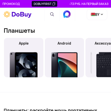
ПРОМОКОД
DOBUYFIRST
-73 РУБ. НА ПЕРВЫЙ ЗАКАЗ
BY
Планшеты
Apple
Android
Аксессу
Планшеты: раскройте мощь портативных