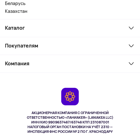
Беларусь
Казахстан
Каталог
Смартфоны и гаджеты
Покупателям
Ноутбуки, мониторы, VR
Товары для дома
Служба поддержки
Косметика и уход
Компания
Как заказать
Активный отдых
Оплата
О сервисе
Планшеты
Доставка
Контакты
Игровые консоли
Гарантия
Камеры
Возврат
TV и мультимедиа
Музыка и звук
АКЦИОНЕРНАЯ КОМПАНИЯ С ОГРАНИЧЕННОЙ
Спорт
ОТВЕТСТВЕННОСТЬЮ «ЛАНИАКЕЯ» (LANIAKEA LLC)
ИНН/КИО 9909637467/63746 КПП 231087001
Здоровье
НАЛОГОВЫЙ ОРГАН ПОСТАНОВКИ НА УЧЁТ 2310 —
Здоровье питомцев
ИНСПЕКЦИЯ ФНС РОССИИ № 2 ПО Г. КРАСНОДАРУ
Книги