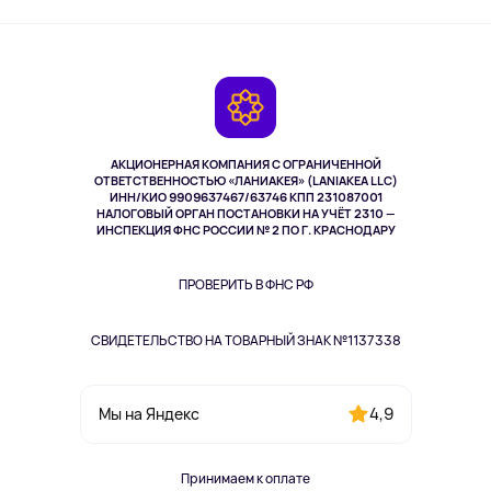
Активный отдых
Оплата
О сервисе
Планшеты
Доставка
Контакты
Игровые консоли
Гарантия
Камеры
Возврат
TV и мультимедиа
Музыка и звук
АКЦИОНЕРНАЯ КОМПАНИЯ С ОГРАНИЧЕННОЙ
Спорт
ОТВЕТСТВЕННОСТЬЮ «ЛАНИАКЕЯ» (LANIAKEA LLC)
ИНН/КИО 9909637467/63746 КПП 231087001
Здоровье
НАЛОГОВЫЙ ОРГАН ПОСТАНОВКИ НА УЧЁТ 2310 —
Здоровье питомцев
ИНСПЕКЦИЯ ФНС РОССИИ № 2 ПО Г. КРАСНОДАРУ
Книги
Одежда и аксессуары
ПРОВЕРИТЬ В ФНС РФ
СВИДЕТЕЛЬСТВО НА ТОВАРНЫЙ ЗНАК №1137338
4,9
Мы на Яндекс
Принимаем к оплате