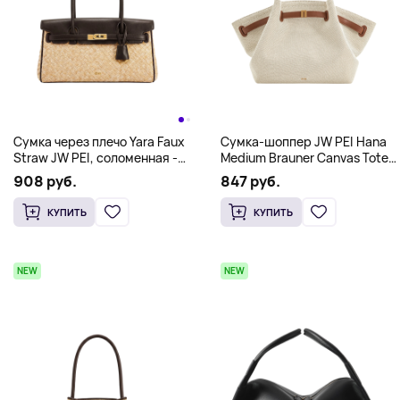
Сумка через плечо Yara Faux
Сумка-шоппер JW PEI Hana
Straw JW PEI, соломенная -
Medium Brauner Canvas Tote
коричневый
Bag, коричневая холщовая
908 руб.
847 руб.
КУПИТЬ
КУПИТЬ
NEW
NEW