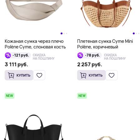
Кожаная сумка через плечо
Плетеная сумка Cyme Mini
Polène Cyme, слоновая кость
Polène, коричневый
-121 руб.
-78 руб.
СКИДКА
СКИДКА
НА ПОШЛИНУ
НА ПОШЛИНУ
3 111 руб.
2 257 руб.
КУПИТЬ
КУПИТЬ
NEW
NEW