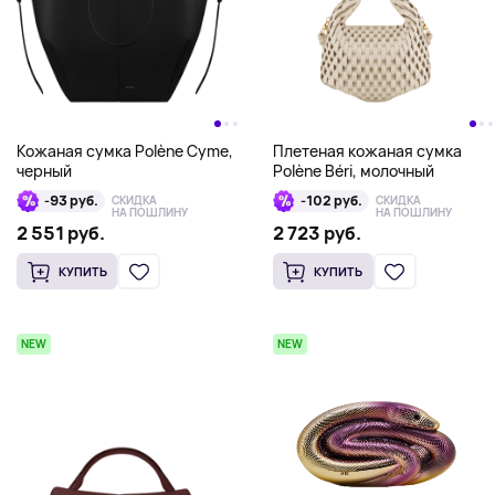
Кожаная сумка Polène Cyme,
Плетеная кожаная сумка
черный
Polène Béri, молочный
-93 руб.
-102 руб.
СКИДКА
СКИДКА
НА ПОШЛИНУ
НА ПОШЛИНУ
2 551 руб.
2 723 руб.
КУПИТЬ
КУПИТЬ
NEW
NEW