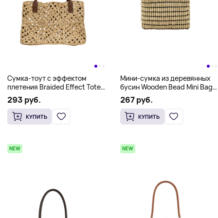
Сумка-тоут с эффектом
Мини-сумка из деревянных
плетения Braided Effect Tote
бусин Wooden Bead Mini Bag
Bag Zara, плетеная
Zara
293 руб.
267 руб.
КУПИТЬ
КУПИТЬ
NEW
NEW