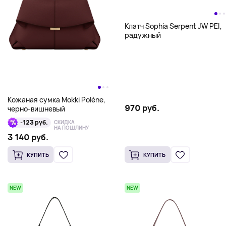
Клатч Sophia Serpent JW PEI,
радужный
Кожаная сумка Mokki Polène,
970 руб.
черно-вишневый
-123 руб.
СКИДКА
НА ПОШЛИНУ
3 140 руб.
КУПИТЬ
КУПИТЬ
NEW
NEW