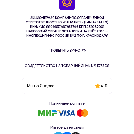
Возврат
TV и мультимедиа
Музыка и звук
АКЦИОНЕРНАЯ КОМПАНИЯ С ОГРАНИЧЕННОЙ
Спорт
ОТВЕТСТВЕННОСТЬЮ «ЛАНИАКЕЯ» (LANIAKEA LLC)
ИНН/КИО 9909637467/63746 КПП 231087001
Здоровье
НАЛОГОВЫЙ ОРГАН ПОСТАНОВКИ НА УЧЁТ 2310 —
Здоровье питомцев
ИНСПЕКЦИЯ ФНС РОССИИ № 2 ПО Г. КРАСНОДАРУ
Книги
Одежда и аксессуары
ПРОВЕРИТЬ В ФНС РФ
СВИДЕТЕЛЬСТВО НА ТОВАРНЫЙ ЗНАК №1137338
4,9
Мы на Яндекс
Принимаем к оплате
Мы всегда на связи