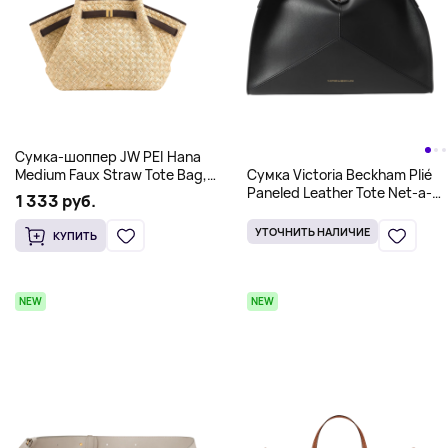
Сумка-шоппер JW PEI Hana
Medium Faux Straw Tote Bag,
Сумка Victoria Beckham Plié
соломенная
Paneled Leather Tote Net-a-
1 333 руб.
porter, черный
УТОЧНИТЬ НАЛИЧИЕ
КУПИТЬ
NEW
NEW