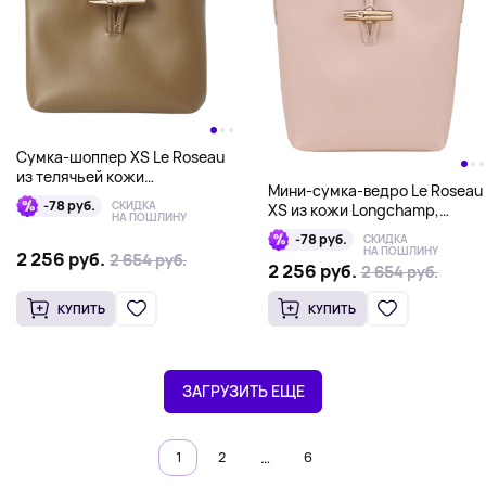
Сумка-шоппер XS Le Roseau
из телячьей кожи
Мини-сумка-ведро Le Roseau
Longchamp, оливковый
-78 руб.
СКИДКА
XS из кожи Longchamp,
НА ПОШЛИНУ
розовый
-78 руб.
СКИДКА
НА ПОШЛИНУ
2 256 руб.
2 654 руб.
2 654 руб.
2 256 руб.
2 654 руб.
2 654 руб.
КУПИТЬ
КУПИТЬ
ЗАГРУЗИТЬ ЕЩЕ
…
1
2
6