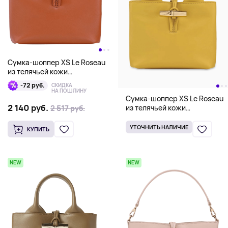
Сумка-шоппер XS Le Roseau
из телячьей кожи
Longchamp, кирпичный
-72 руб.
СКИДКА
НА ПОШЛИНУ
Сумка-шоппер XS Le Roseau
2 140 руб.
из телячьей кожи
2 517 руб.
2 517 руб.
Longchamp, желтый
УТОЧНИТЬ НАЛИЧИЕ
КУПИТЬ
NEW
NEW