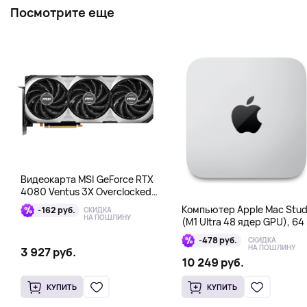
Посмотрите еще
Видеокарта MSI GeForce RTX
4080 Ventus 3X Overclocked
16GB DDR6X
Компьютер Apple Mac Stud
-162 руб.
СКИДКА
НА ПОШЛИНУ
(M1 Ultra 48 ядер GPU), 64 
1 Тб
-478 руб.
СКИДКА
НА ПОШЛИНУ
3 927 руб.
10 249 руб.
КУПИТЬ
КУПИТЬ