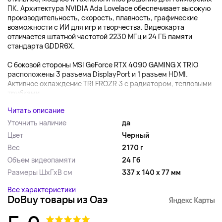
ПК. Архитектура NVIDIA Ada Lovelace обеспечивает высокую
производительность, скорость, плавность, графические
возможности с ИИ для игр и творчества. Видеокарта
отличается штатной частотой 2230 МГц и 24 ГБ памяти
стандарта GDDR6X.
С боковой стороны MSI GeForce RTX 4090 GAMING X TRIO
расположены 3 разъема DisplayPort и 1 разъем HDMI.
Активное охлаждение TRI FROZR 3 с радиатором, тепловыми
трубками,...
Читать описание
Уточнить наличие
да
Цвет
Черный
Вес
2170 г
Объем видеопамяти
24 Гб
Размеры ШхГхВ см
337 x 140 x 77 мм
Все характеристики