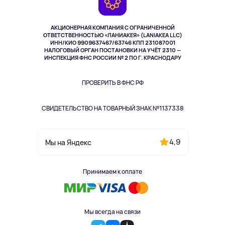
TV и мультимедиа
Музыка и звук
АКЦИОНЕРНАЯ КОМПАНИЯ С ОГРАНИЧЕННОЙ
Спорт
ОТВЕТСТВЕННОСТЬЮ «ЛАНИАКЕЯ» (LANIAKEA LLC)
ИНН/КИО 9909637467/63746 КПП 231087001
Здоровье
НАЛОГОВЫЙ ОРГАН ПОСТАНОВКИ НА УЧЁТ 2310 —
Здоровье питомцев
ИНСПЕКЦИЯ ФНС РОССИИ № 2 ПО Г. КРАСНОДАРУ
Книги
Одежда и аксессуары
ПРОВЕРИТЬ В ФНС РФ
СВИДЕТЕЛЬСТВО НА ТОВАРНЫЙ ЗНАК №1137338
4,9
Мы на Яндекс
Принимаем к оплате
Мы всегда на связи