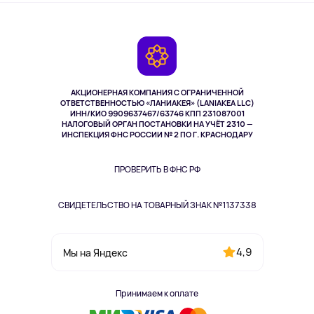
О сервисе
Планшеты
Доставка
Контакты
Игровые консоли
Гарантия
Камеры
Возврат
TV и мультимедиа
Музыка и звук
АКЦИОНЕРНАЯ КОМПАНИЯ С ОГРАНИЧЕННОЙ
Спорт
ОТВЕТСТВЕННОСТЬЮ «ЛАНИАКЕЯ» (LANIAKEA LLC)
ИНН/КИО 9909637467/63746 КПП 231087001
Здоровье
НАЛОГОВЫЙ ОРГАН ПОСТАНОВКИ НА УЧЁТ 2310 —
Здоровье питомцев
ИНСПЕКЦИЯ ФНС РОССИИ № 2 ПО Г. КРАСНОДАРУ
Книги
Одежда и аксессуары
ПРОВЕРИТЬ В ФНС РФ
СВИДЕТЕЛЬСТВО НА ТОВАРНЫЙ ЗНАК №1137338
4,9
Мы на Яндекс
Принимаем к оплате