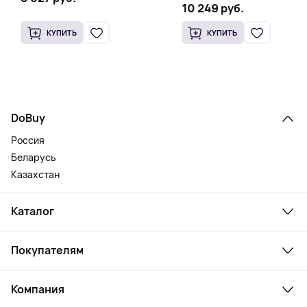
10 249 руб.
КУПИТЬ
КУПИТЬ
DoBuy
Россия
Беларусь
Казахстан
Каталог
Смартфоны и гаджеты
Покупателям
Ноутбуки, мониторы, VR
Товары для дома
Служба поддержки
Косметика и уход
Компания
Как заказать
Активный отдых
Оплата