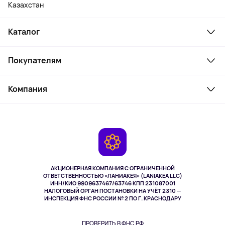
Казахстан
Каталог
Смартфоны и гаджеты
Покупателям
Ноутбуки, мониторы, VR
Товары для дома
Служба поддержки
Косметика и уход
Компания
Как заказать
Активный отдых
Оплата
О сервисе
Планшеты
Доставка
Контакты
Игровые консоли
Гарантия
Камеры
Возврат
TV и мультимедиа
Музыка и звук
АКЦИОНЕРНАЯ КОМПАНИЯ С ОГРАНИЧЕННОЙ
Спорт
ОТВЕТСТВЕННОСТЬЮ «ЛАНИАКЕЯ» (LANIAKEA LLC)
ИНН/КИО 9909637467/63746 КПП 231087001
Здоровье
НАЛОГОВЫЙ ОРГАН ПОСТАНОВКИ НА УЧЁТ 2310 —
Здоровье питомцев
ИНСПЕКЦИЯ ФНС РОССИИ № 2 ПО Г. КРАСНОДАРУ
Книги
Одежда и аксессуары
ПРОВЕРИТЬ В ФНС РФ