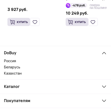
1 Тб
-478 руб.
СКИДКА
НА ПОШЛИНУ
3 927 руб.
10 249 руб.
КУПИТЬ
КУПИТЬ
DoBuy
Россия
Беларусь
Казахстан
Каталог
Смартфоны и гаджеты
Покупателям
Ноутбуки, мониторы, VR
Товары для дома
Служба поддержки