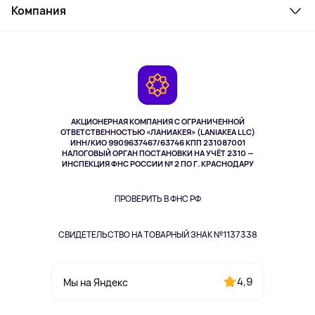
Косметика и уход
Компания
Как заказать
Активный отдых
Оплата
О сервисе
Планшеты
Доставка
Контакты
Игровые консоли
Гарантия
Камеры
Возврат
TV и мультимедиа
Музыка и звук
АКЦИОНЕРНАЯ КОМПАНИЯ С ОГРАНИЧЕННОЙ
Спорт
ОТВЕТСТВЕННОСТЬЮ «ЛАНИАКЕЯ» (LANIAKEA LLC)
ИНН/КИО 9909637467/63746 КПП 231087001
Здоровье
НАЛОГОВЫЙ ОРГАН ПОСТАНОВКИ НА УЧЁТ 2310 —
Здоровье питомцев
ИНСПЕКЦИЯ ФНС РОССИИ № 2 ПО Г. КРАСНОДАРУ
Книги
Одежда и аксессуары
ПРОВЕРИТЬ В ФНС РФ
СВИДЕТЕЛЬСТВО НА ТОВАРНЫЙ ЗНАК №1137338
4,9
Мы на Яндекс