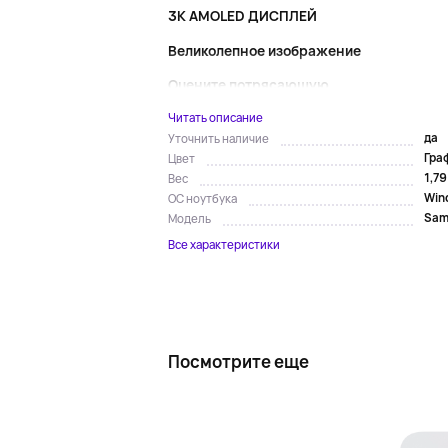
3K AMOLED ДИСПЛЕЙ
Великолепное изображение
Оцените потрясающую...
Читать описание
да
Уточнить наличие
Гра
Цвет
1,79
Вес
Win
ОС ноутбука
Sam
Модель
Все характеристики
Посмотрите еще