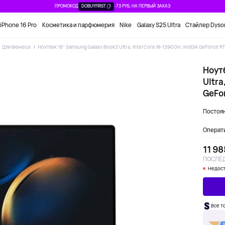
ПРОМОКОД
DOBUYFIRST
-73 РУБ. НА ПЕРВЫЙ ЗАКАЗ
iPhone 16 Pro
Косметика и парфюмерия
Nike
Galaxy S25 Ultra
Стайлер Dyso
Для бизнеса
Ноутбук 16" Samsung Galaxy Book3 Ultra, Intel Core i9-13900H, NVIDIA GeForce R
Ноут
Ultra
GeFor
Постоян
Операти
11 98
ПОСЛЕД
Недост
Все т