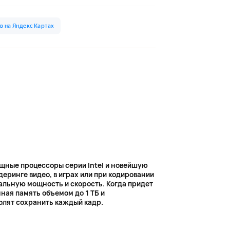
ощные процессоры серии Intel и новейшую
деринге видео, в играх или при кодировании
мальную мощность и скорость. Когда придет
ная память объемом до 1 ТБ и
олят сохранить каждый кадр.