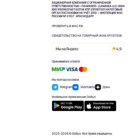
АКЦИОНЕРНАЯ КОМПАНИЯ С ОГРАНИЧЕННОЙ
ОТВЕТСТВЕННОСТЬЮ «ЛАНИАКЕЯ» (LANIAKEA LLC)
ИНН/
КИО 9909637467/63746 КПП 231087001
НАЛОГОВЫЙ
ОРГАН ПОСТАНОВКИ НА УЧЁТ 2310 — ИНСПЕКЦИЯ ФНС
РОССИИ № 2 ПО Г. КРАСНОДАРУ
ПРОВЕРИТЬ В ФНС РФ
СВИДЕТЕЛЬСТВО НА ТОВАРНЫЙ ЗНАК №1137338
Мы на Яндекс
4,9
Принимаем к оплате
Мы всегда на связи
Telegram
Vkontakte
Дзен
Мобильное приложение DoBuy
2023-2026 © DoBuy. Все права защищены