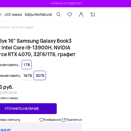
НАПИСАТЬ В ПОДДЕРЖКУ
n
LED-маска
БАДы MorNatural
TX 4070, 32Гб/1Тб, графит
бук 16" Samsung Galaxy Book3
, Intel Core i9-13900H, NVIDIA
ce RTX 4070, 32Гб/1Тб, графит
ная память
1 ТБ
вная память
16 ГБ
32 ГБ
5 руб.
НЯЯ ЦЕНА
упен к заказу
УТОЧНИТЬ НАЛИЧИЕ
овары Samsung
В избранное
Поделиться