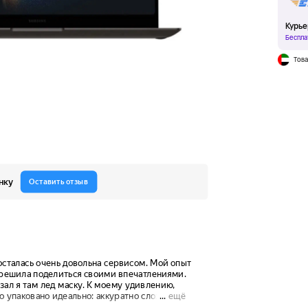
Курье
Беспла
Това