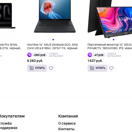
ook Pro 16 M4
Ноутбук 14" ASUS Zenbook DUO, Intel
Портативный монитор 14” ASUS 
Гб/2Тб, черный
Core Ultra 9 185H, 32Гб/1 Тб, черный
PA148CTV, 1920x1080, IPS, чер
СКИДКА
СКИДКА
-280 руб.
-47 руб.
НУ
НА ПОШЛИНУ
НА ПОШЛИНУ
6 282 руб.
1 637 руб.
КУПИТЬ
КУПИТЬ
Покупателям
Компания
Служба
О сервисе
поддержки
Контакты