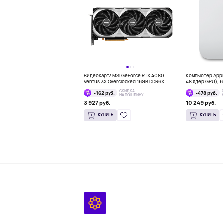
Видеокарта MSI GeForce RTX 4080
Компьютер Apple
Ventus 3X Overclocked 16GB DDR6X
48 ядер GPU), 64
СКИДКА
-162 руб.
-478 руб.
НА ПОШЛИНУ
3 927 руб.
10 249 руб.
КУПИТЬ
КУПИТЬ