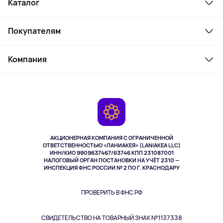
Каталог
Смартфоны и гаджеты
Покупателям
Ноутбуки, мониторы, VR
Товары для дома
Служба поддержки
Косметика и уход
Компания
Как заказать
Активный отдых
Оплата
О сервисе
Планшеты
Доставка
Контакты
Игровые консоли
Гарантия
Камеры
Возврат
TV и мультимедиа
Музыка и звук
АКЦИОНЕРНАЯ КОМПАНИЯ С ОГРАНИЧЕННОЙ
Спорт
ОТВЕТСТВЕННОСТЬЮ «ЛАНИАКЕЯ» (LANIAKEA LLC)
ИНН/КИО 9909637467/63746 КПП 231087001
Здоровье
НАЛОГОВЫЙ ОРГАН ПОСТАНОВКИ НА УЧЁТ 2310 —
Здоровье питомцев
ИНСПЕКЦИЯ ФНС РОССИИ № 2 ПО Г. КРАСНОДАРУ
Книги
Одежда и аксессуары
ПРОВЕРИТЬ В ФНС РФ
СВИДЕТЕЛЬСТВО НА ТОВАРНЫЙ ЗНАК №1137338