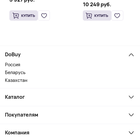
10 249 руб.
КУПИТЬ
КУПИТЬ
DoBuy
Россия
Беларусь
Казахстан
Каталог
Смартфоны и гаджеты
Покупателям
Ноутбуки, мониторы, VR
Товары для дома
Служба поддержки
Косметика и уход
Компания
Как заказать
Активный отдых