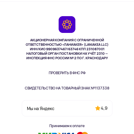
Оплата
О сервисе
Планшеты
Доставка
Контакты
Игровые консоли
Гарантия
Камеры
Возврат
TV и мультимедиа
Музыка и звук
АКЦИОНЕРНАЯ КОМПАНИЯ С ОГРАНИЧЕННОЙ
Спорт
ОТВЕТСТВЕННОСТЬЮ «ЛАНИАКЕЯ» (LANIAKEA LLC)
ИНН/КИО 9909637467/63746 КПП 231087001
Здоровье
НАЛОГОВЫЙ ОРГАН ПОСТАНОВКИ НА УЧЁТ 2310 —
Здоровье питомцев
ИНСПЕКЦИЯ ФНС РОССИИ № 2 ПО Г. КРАСНОДАРУ
Книги
Одежда и аксессуары
ПРОВЕРИТЬ В ФНС РФ
СВИДЕТЕЛЬСТВО НА ТОВАРНЫЙ ЗНАК №1137338
4,9
Мы на Яндекс
Принимаем к оплате