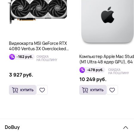
Видеокарта MSI GeForce RTX
4080 Ventus 3X Overclocked
16GB DDR6X
Компьютер Apple Mac Stud
-162 руб.
СКИДКА
НА ПОШЛИНУ
(M1 Ultra 48 ядер GPU), 64 
1 Тб
-478 руб.
СКИДКА
НА ПОШЛИНУ
3 927 руб.
10 249 руб.
КУПИТЬ
КУПИТЬ
DoBuy