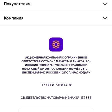
Покупателям
Ноутбуки, мониторы, VR
Товары для дома
Служба поддержки
Косметика и уход
Компания
Как заказать
Активный отдых
Оплата
О сервисе
Планшеты
Доставка
Контакты
Игровые консоли
Гарантия
Камеры
Возврат
TV и мультимедиа
Музыка и звук
АКЦИОНЕРНАЯ КОМПАНИЯ С ОГРАНИЧЕННОЙ
Спорт
ОТВЕТСТВЕННОСТЬЮ «ЛАНИАКЕЯ» (LANIAKEA LLC)
ИНН/КИО 9909637467/63746 КПП 231087001
Здоровье
НАЛОГОВЫЙ ОРГАН ПОСТАНОВКИ НА УЧЁТ 2310 —
Здоровье питомцев
ИНСПЕКЦИЯ ФНС РОССИИ № 2 ПО Г. КРАСНОДАРУ
Книги
Одежда и аксессуары
ПРОВЕРИТЬ В ФНС РФ
СВИДЕТЕЛЬСТВО НА ТОВАРНЫЙ ЗНАК №1137338