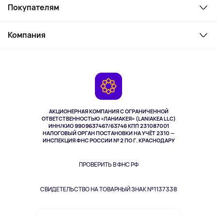
Покупателям
Ноутбуки, мониторы, VR
Товары для дома
Служба поддержки
Косметика и уход
Компания
Как заказать
Активный отдых
Оплата
О сервисе
Планшеты
Доставка
Контакты
Игровые консоли
Гарантия
Камеры
Возврат
TV и мультимедиа
Музыка и звук
АКЦИОНЕРНАЯ КОМПАНИЯ С ОГРАНИЧЕННОЙ
Спорт
ОТВЕТСТВЕННОСТЬЮ «ЛАНИАКЕЯ» (LANIAKEA LLC)
ИНН/КИО 9909637467/63746 КПП 231087001
Здоровье
НАЛОГОВЫЙ ОРГАН ПОСТАНОВКИ НА УЧЁТ 2310 —
Здоровье питомцев
ИНСПЕКЦИЯ ФНС РОССИИ № 2 ПО Г. КРАСНОДАРУ
Книги
Одежда и аксессуары
ПРОВЕРИТЬ В ФНС РФ
СВИДЕТЕЛЬСТВО НА ТОВАРНЫЙ ЗНАК №1137338