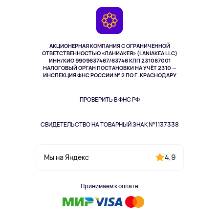
Игровые консоли
Гарантия
Камеры
Возврат
TV и мультимедиа
Музыка и звук
АКЦИОНЕРНАЯ КОМПАНИЯ С ОГРАНИЧЕННОЙ
Спорт
ОТВЕТСТВЕННОСТЬЮ «ЛАНИАКЕЯ» (LANIAKEA LLC)
ИНН/КИО 9909637467/63746 КПП 231087001
Здоровье
НАЛОГОВЫЙ ОРГАН ПОСТАНОВКИ НА УЧЁТ 2310 —
Здоровье питомцев
ИНСПЕКЦИЯ ФНС РОССИИ № 2 ПО Г. КРАСНОДАРУ
Книги
Одежда и аксессуары
ПРОВЕРИТЬ В ФНС РФ
СВИДЕТЕЛЬСТВО НА ТОВАРНЫЙ ЗНАК №1137338
4,9
Мы на Яндекс
Принимаем к оплате