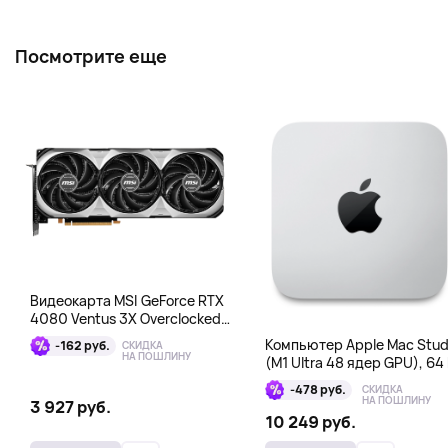
Посмотрите еще
Видеокарта MSI GeForce RTX
4080 Ventus 3X Overclocked
16GB DDR6X
Компьютер Apple Mac Stud
-162 руб.
СКИДКА
НА ПОШЛИНУ
(M1 Ultra 48 ядер GPU), 64 
1 Тб
-478 руб.
СКИДКА
НА ПОШЛИНУ
3 927 руб.
10 249 руб.