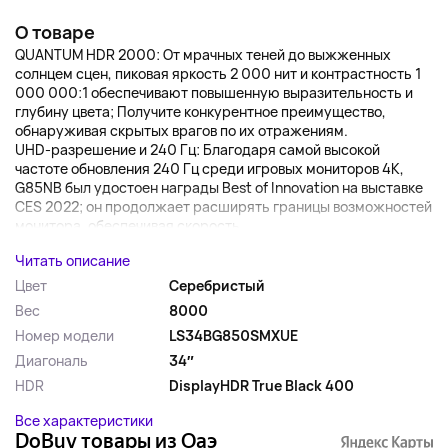
О товаре
QUANTUM HDR 2000: От мрачных теней до выжженных
солнцем сцен, пиковая яркость 2 000 нит и контрастность 1
000 000:1 обеспечивают повышенную выразительность и
глубину цвета; Получите конкурентное преимущество,
обнаруживая скрытых врагов по их отражениям.
UHD-разрешение и 240 Гц: Благодаря самой высокой
частоте обновления 240 Гц среди игровых мониторов 4K,
G85NB был удостоен награды Best of Innovation на выставке
CES 2022; он продолжает расширять границы возможностей
монитора, обеспечивая скорость,...
Читать описание
Цвет
Серебристый
Вес
8000
Номер модели
LS34BG850SMXUE
Диагональ
34″
HDR
DisplayHDR True Black 400
Все характеристики