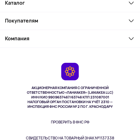
Каталог
Смартфоны и гаджеты
Покупателям
Ноутбуки, мониторы, VR
Товары для дома
Служба поддержки
Косметика и уход
Компания
Как заказать
Активный отдых
Оплата
О сервисе
Планшеты
Доставка
Контакты
Игровые консоли
Гарантия
Камеры
Возврат
TV и мультимедиа
Музыка и звук
АКЦИОНЕРНАЯ КОМПАНИЯ С ОГРАНИЧЕННОЙ
Спорт
ОТВЕТСТВЕННОСТЬЮ «ЛАНИАКЕЯ» (LANIAKEA LLC)
ИНН/КИО 9909637467/63746 КПП 231087001
Здоровье
НАЛОГОВЫЙ ОРГАН ПОСТАНОВКИ НА УЧЁТ 2310 —
Здоровье питомцев
ИНСПЕКЦИЯ ФНС РОССИИ № 2 ПО Г. КРАСНОДАРУ
Книги
Одежда и аксессуары
ПРОВЕРИТЬ В ФНС РФ
СВИДЕТЕЛЬСТВО НА ТОВАРНЫЙ ЗНАК №1137338