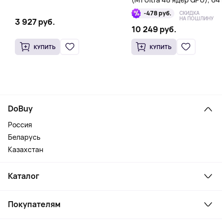
1 Тб
-478 руб.
СКИДКА
НА ПОШЛИНУ
3 927 руб.
10 249 руб.
КУПИТЬ
КУПИТЬ
DoBuy
Россия
Беларусь
Казахстан
Каталог
Смартфоны и гаджеты
Покупателям
Ноутбуки, мониторы, VR
Товары для дома
Служба поддержки