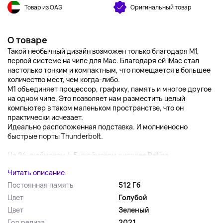
Товар из ОАЭ
Оригинальный товар
О товаре
Такой необычный дизайн возможен только благодаря M1,
первой системе на чипе для Mac. Благодаря ей iMac стал
настолько тонким и компактным, что помещается в большее
количество мест, чем когда-либо.
M1 объединяет процессор, графику, память и многое другое
на одном чипе. Это позволяет нам разместить целый
компьютер в таком маленьком пространстве, что он
практически исчезает.
Идеально расположенная подставка. И молниеносно
быстрые порты Thunderbolt.
На 24-дюймовом 4,5-дюймовом дисплее Retina...
Читать описание
Постоянная память
512 Гб
Цвет
Голубой
Цвет
Зеленый
Год релиза
2021