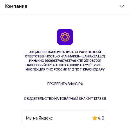
Косметика и уход
Компания
Как заказать
Активный отдых
Оплата
О сервисе
Планшеты
Доставка
Контакты
Игровые консоли
Гарантия
Камеры
Возврат
TV и мультимедиа
Музыка и звук
АКЦИОНЕРНАЯ КОМПАНИЯ С ОГРАНИЧЕННОЙ
Спорт
ОТВЕТСТВЕННОСТЬЮ «ЛАНИАКЕЯ» (LANIAKEA LLC)
ИНН/КИО 9909637467/63746 КПП 231087001
Здоровье
НАЛОГОВЫЙ ОРГАН ПОСТАНОВКИ НА УЧЁТ 2310 —
Здоровье питомцев
ИНСПЕКЦИЯ ФНС РОССИИ № 2 ПО Г. КРАСНОДАРУ
Книги
Одежда и аксессуары
ПРОВЕРИТЬ В ФНС РФ
СВИДЕТЕЛЬСТВО НА ТОВАРНЫЙ ЗНАК №1137338
4,9
Мы на Яндекс