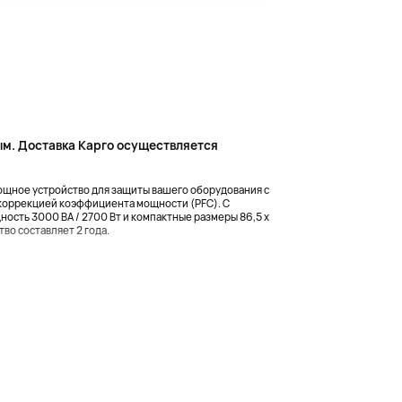
м. Доставка Карго осуществляется
мощное устройство для защиты вашего оборудования с
 коррекцией коэффициента мощности (PFC). С
ность 3000 ВА / 2700 Вт и компактные размеры 86,5 x
тво составляет 2 года.