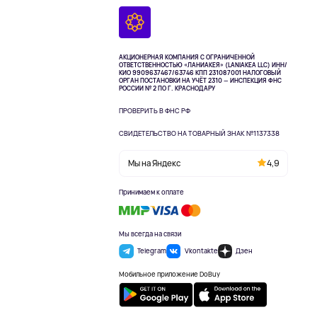
АКЦИОНЕРНАЯ КОМПАНИЯ С ОГРАНИЧЕННОЙ
ОТВЕТСТВЕННОСТЬЮ «ЛАНИАКЕЯ» (LANIAKEA LLC)
ИНН/
КИО 9909637467/63746 КПП 231087001
НАЛОГОВЫЙ
ОРГАН ПОСТАНОВКИ НА УЧЁТ 2310 — ИНСПЕКЦИЯ ФНС
РОССИИ № 2 ПО Г. КРАСНОДАРУ
ПРОВЕРИТЬ В ФНС РФ
СВИДЕТЕЛЬСТВО НА ТОВАРНЫЙ ЗНАК №1137338
Мы на Яндекс
4,9
Принимаем к оплате
Мы всегда на связи
Telegram
Vkontakte
Дзен
Мобильное приложение DoBuy