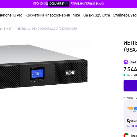
ПРОМОКОД
DOBUYFIRST
-73 РУБ. НА ПЕРВЫЙ ЗАКАЗ
iPhone 16 Pro
Косметика и парфюмерия
Nike
Galaxy S25 Ultra
Стайлер Dyso
ры
ИБП
ИБП Eaton 9SX 3000i Rack2U (9SX3000IR)
ИБП 
(9SX
-343 
7 544
Доступ
Все т
Курье
Беспла
Това