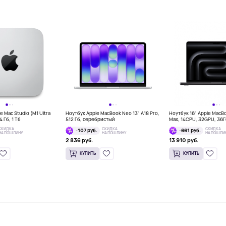
 Mac Studio (M1 Ultra
Ноутбук Apple MacBook Neo 13" A18 Pro,
Ноутбук 16" Apple MacB
 Гб, 1 Тб
512 Гб, серебристый
Max, 14CPU, 32GPU, 36
космос
СКИДКА
СКИДКА
СКИДКА
-107 руб.
-661 руб.
НА ПОШЛИНУ
НА ПОШЛИНУ
НА ПОШЛИ
2 836 руб.
13 910 руб.
КУПИТЬ
КУПИТЬ