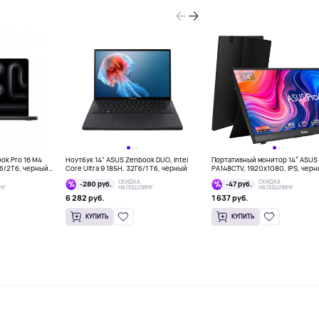
ook Pro 16 M4
Ноутбук 14" ASUS Zenbook DUO, Intel
Портативный монитор 14” ASUS 
Гб/2Тб, черный
Core Ultra 9 185H, 32Гб/1 Тб, черный
PA148CTV, 1920x1080, IPS, чер
СКИДКА
СКИДКА
-280 руб.
-47 руб.
НУ
НА ПОШЛИНУ
НА ПОШЛИНУ
6 282 руб.
1 637 руб.
КУПИТЬ
КУПИТЬ