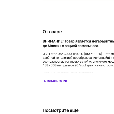
О товаре
ВНИМАНИЕ: Товар является негабаритны
до Москвы с опцией самовывоза.
ИБП Eaton 9SX 3000i Rack2U (9SX3000IR) — это 
двойной топологией преобразования (онлайн) и
возможностью установки в стойку, оно имеет мощ
438 x 608 мм при весе 26,5 кг. Гарантия на устройс
Входные характеристики включают...
Читать описание
Посмотрите еще