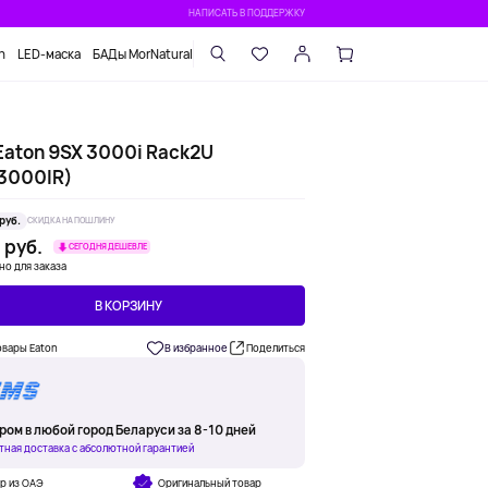
НАПИСАТЬ В ПОДДЕРЖКУ
n
LED-маска
БАДы MorNatural
Eaton 9SX 3000i Rack2U
3000IR)
руб.
СКИДКА НА ПОШЛИНУ
 руб.
СЕГОДНЯ ДЕШЕВЛЕ
но для заказа
В КОРЗИНУ
овары Eaton
В избранное
Поделиться
ром в любой город Беларуси за 8-10 дней
тная доставка с абсолютной гарантией
р из ОАЭ
Оригинальный товар