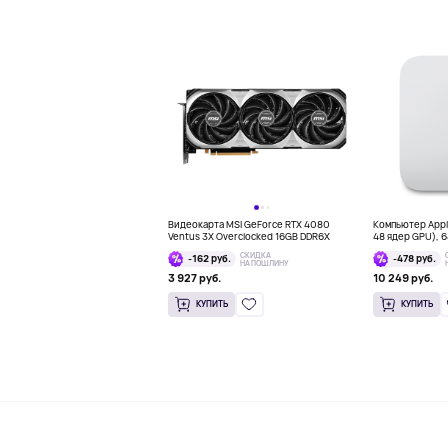
Видеокарта MSI GeForce RTX 4080
Компьютер Apple
Ventus 3X Overclocked 16GB DDR6X
48 ядер GPU), 64
СКИДКА
-162 руб.
-478 руб.
НА ПОШЛИНУ
3 927 руб.
10 249 руб.
КУПИТЬ
КУПИТЬ