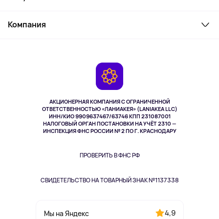
Товары для дома
Служба поддержки
Косметика и уход
Компания
Как заказать
Активный отдых
Оплата
О сервисе
Планшеты
Доставка
Контакты
Игровые консоли
Гарантия
Камеры
Возврат
TV и мультимедиа
Музыка и звук
АКЦИОНЕРНАЯ КОМПАНИЯ С ОГРАНИЧЕННОЙ
Спорт
ОТВЕТСТВЕННОСТЬЮ «ЛАНИАКЕЯ» (LANIAKEA LLC)
ИНН/КИО 9909637467/63746 КПП 231087001
Здоровье
НАЛОГОВЫЙ ОРГАН ПОСТАНОВКИ НА УЧЁТ 2310 —
Здоровье питомцев
ИНСПЕКЦИЯ ФНС РОССИИ № 2 ПО Г. КРАСНОДАРУ
Книги
Одежда и аксессуары
ПРОВЕРИТЬ В ФНС РФ
СВИДЕТЕЛЬСТВО НА ТОВАРНЫЙ ЗНАК №1137338
4,9
Мы на Яндекс