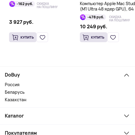
16GB DDR6X
Компьютер Apple Mac Stud
-162 руб.
СКИДКА
НА ПОШЛИНУ
(M1 Ultra 48 ядер GPU), 64 
1 Тб
-478 руб.
СКИДКА
НА ПОШЛИНУ
3 927 руб.
10 249 руб.
КУПИТЬ
КУПИТЬ
DoBuy
Россия
Беларусь
Казахстан
Каталог
Смартфоны и гаджеты
Покупателям
Ноутбуки, мониторы, VR