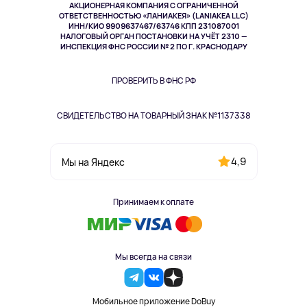
АКЦИОНЕРНАЯ КОМПАНИЯ С ОГРАНИЧЕННОЙ
Спорт
ОТВЕТСТВЕННОСТЬЮ «ЛАНИАКЕЯ» (LANIAKEA LLC)
ИНН/КИО 9909637467/63746 КПП 231087001
Здоровье
НАЛОГОВЫЙ ОРГАН ПОСТАНОВКИ НА УЧЁТ 2310 —
Здоровье питомцев
ИНСПЕКЦИЯ ФНС РОССИИ № 2 ПО Г. КРАСНОДАРУ
Книги
Одежда и аксессуары
ПРОВЕРИТЬ В ФНС РФ
СВИДЕТЕЛЬСТВО НА ТОВАРНЫЙ ЗНАК №1137338
4,9
Мы на Яндекс
Принимаем к оплате
Мы всегда на связи
Мобильное приложение DoBuy