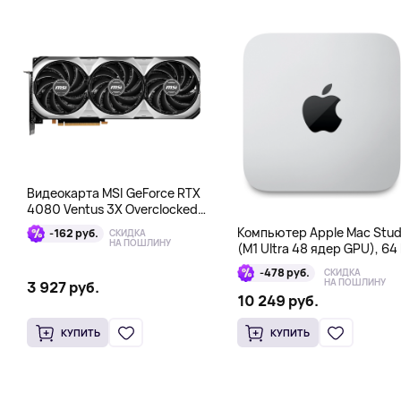
Видеокарта MSI GeForce RTX
4080 Ventus 3X Overclocked
16GB DDR6X
Компьютер Apple Mac Stud
-162 руб.
СКИДКА
НА ПОШЛИНУ
(M1 Ultra 48 ядер GPU), 64 
1 Тб
-478 руб.
СКИДКА
НА ПОШЛИНУ
3 927 руб.
10 249 руб.
КУПИТЬ
КУПИТЬ