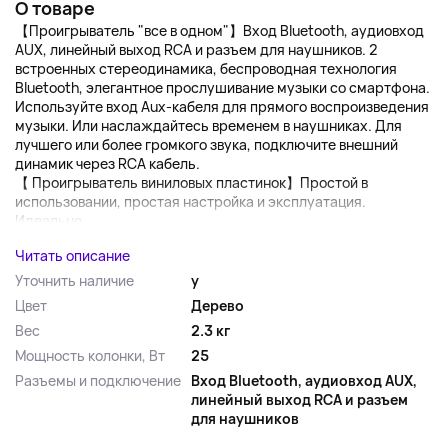
О товаре
【Проигрыватель "все в одном"】Вход Bluetooth, аудиовход
AUX, линейный выход RCA и разъем для наушников. 2
встроенных стереодинамика, беспроводная технология
Bluetooth, элегантное прослушивание музыки со смартфона.
Используйте вход Aux-кабеля для прямого воспроизведения
музыки. Или наслаждайтесь временем в наушниках. Для
лучшего или более громкого звука, подключите внешний
динамик через RCA кабель.
【 Проигрыватель виниловых пластинок】Простой в
использовании, простая настройка и эксплуатация.
Идеально...
Читать описание
Уточнить наличие
y
Цвет
Дерево
Вес
2.3 кг
Мощность колонки, Вт
25
Разъемы и подключение
Вход Bluetooth, аудиовход AUX,
линейный выход RCA и разъем
для наушников