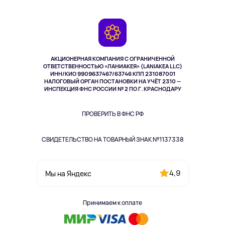
Планшеты
Доставка
Контакты
Игровые консоли
Гарантия
Камеры
Возврат
TV и мультимедиа
Музыка и звук
АКЦИОНЕРНАЯ КОМПАНИЯ С ОГРАНИЧЕННОЙ
Спорт
ОТВЕТСТВЕННОСТЬЮ «ЛАНИАКЕЯ» (LANIAKEA LLC)
ИНН/КИО 9909637467/63746 КПП 231087001
Здоровье
НАЛОГОВЫЙ ОРГАН ПОСТАНОВКИ НА УЧЁТ 2310 —
Здоровье питомцев
ИНСПЕКЦИЯ ФНС РОССИИ № 2 ПО Г. КРАСНОДАРУ
Книги
Одежда и аксессуары
ПРОВЕРИТЬ В ФНС РФ
СВИДЕТЕЛЬСТВО НА ТОВАРНЫЙ ЗНАК №1137338
4,9
Мы на Яндекс
Принимаем к оплате