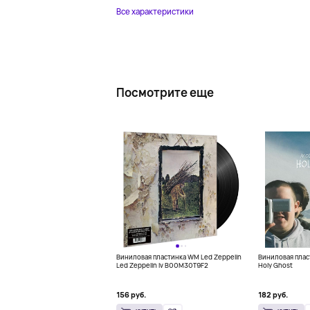
Все характеристики
Посмотрите еще
Виниловая пластинка WM Led Zeppelin
Виниловая пласт
Led Zeppelin Iv B00M30T9F2
Holy Ghost
156 руб.
182 руб.