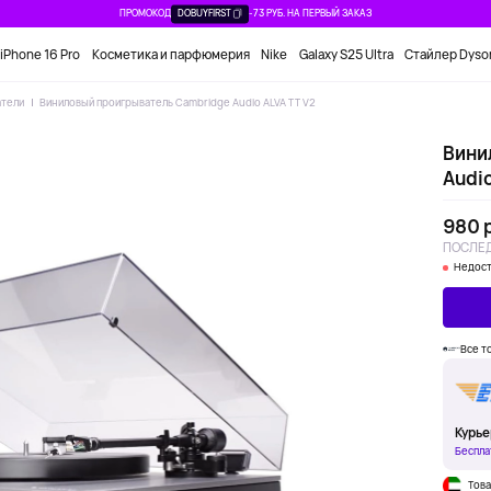
ПРОМОКОД
DOBUYFIRST
-73 РУБ. НА ПЕРВЫЙ ЗАКАЗ
iPhone 16 Pro
Косметика и парфюмерия
Nike
Galaxy S25 Ultra
Стайлер Dyso
атели
Виниловый проигрыватель Cambridge Audio ALVA TT V2
Вини
Audio
980 
ПОСЛЕД
Недост
Все т
Курье
Беспла
Това