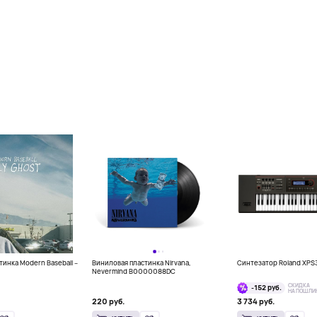
инка Modern Baseball –
Виниловая пластинка Nirvana,
Синтезатор Roland XPS
Nevermind B0000088DC
СКИДКА
-152 руб.
НА ПОШЛИ
220 руб.
3 734 руб.