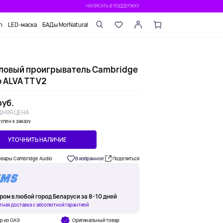
НАПИСАТЬ В ПОДДЕРЖКУ
n
LED-маска
БАДы MorNatural
ловый проигрыватель Cambridge
 ALVA TT V2
руб.
НЯЯ ЦЕНА
упен к заказу
УТОЧНИТЬ НАЛИЧИЕ
овары Cambridge Audio
В избранное
Поделиться
ром в любой город Беларуси за 8-10 дней
тная доставка с абсолютной гарантией
р из ОАЭ
Оригинальный товар