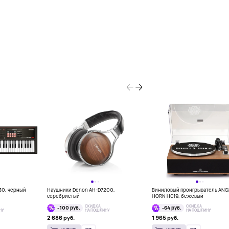
30, черный
Наушники Denon AH-D7200,
Виниловый проигрыватель ANG
серебристый
HORN H019, бежевый
СКИДКА
СКИДКА
-100 руб.
-64 руб.
НУ
НА ПОШЛИНУ
НА ПОШЛИНУ
2 686 руб.
1 965 руб.