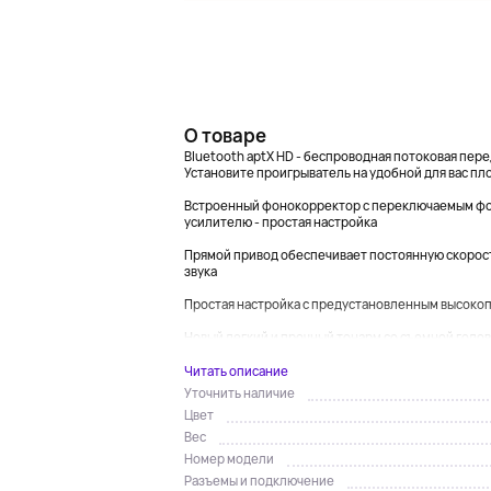
О товаре
Bluetooth aptX HD - беспроводная потоковая пер
Установите проигрыватель на удобной для вас пл
Встроенный фонокорректор с переключаемым ф
усилителю - простая настройка
Прямой привод обеспечивает постоянную скорос
звука
Простая настройка с предустановленным высок
Новый легкий и прочный тонарм со съемной головк
Читать описание
Уточнить наличие
Цвет
Вес
Номер модели
Разъемы и подключение