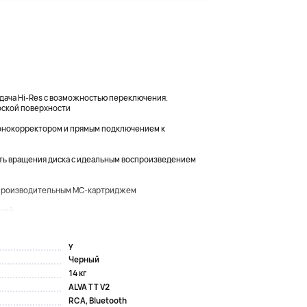
едача Hi-Res с возможностью переключения.
оской поверхности
онокорректором и прямым подключением к
ть вращения диска с идеальным воспроизведением
опроизводительным MC-картриджем
ой...
y
Черный
14 кг
ALVA TT V2
RCA, Bluetooth