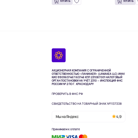
КУПИТЬ
КУПИТЬ
АКЦИОНЕРНАЯ КОМПАНИЯ С ОГРАНИЧЕННОЙ
ОТВЕТСТВЕННОСТЬЮ «ЛАНИАКЕЯ» (LANIAKEA LLC)
ИНН/
КИО 9909637467/63746 КПП 231087001
НАЛОГОВЫЙ
ОРГАН ПОСТАНОВКИ НА УЧЁТ 2310 — ИНСПЕКЦИЯ ФНС
РОССИИ № 2 ПО Г. КРАСНОДАРУ
ПРОВЕРИТЬ В ФНС РФ
СВИДЕТЕЛЬСТВО НА ТОВАРНЫЙ ЗНАК №1137338
Мы на Яндекс
4,9
Принимаем к оплате