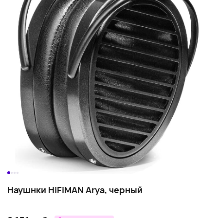
Наушнки HiFiMAN Arya, черный