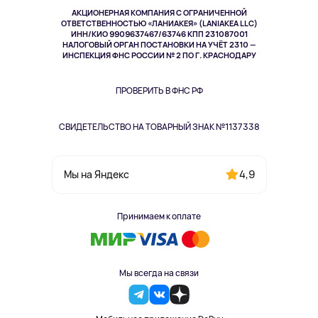
Музыка и звук
АКЦИОНЕРНАЯ КОМПАНИЯ С ОГРАНИЧЕННОЙ
Спорт
ОТВЕТСТВЕННОСТЬЮ «ЛАНИАКЕЯ» (LANIAKEA LLC)
ИНН/КИО 9909637467/63746 КПП 231087001
Здоровье
НАЛОГОВЫЙ ОРГАН ПОСТАНОВКИ НА УЧЁТ 2310 —
Здоровье питомцев
ИНСПЕКЦИЯ ФНС РОССИИ № 2 ПО Г. КРАСНОДАРУ
Книги
Одежда и аксессуары
ПРОВЕРИТЬ В ФНС РФ
СВИДЕТЕЛЬСТВО НА ТОВАРНЫЙ ЗНАК №1137338
4,9
Мы на Яндекс
Принимаем к оплате
Мы всегда на связи