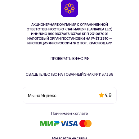
Камеры
Возврат
TV и мультимедиа
Музыка и звук
АКЦИОНЕРНАЯ КОМПАНИЯ С ОГРАНИЧЕННОЙ
Спорт
ОТВЕТСТВЕННОСТЬЮ «ЛАНИАКЕЯ» (LANIAKEA LLC)
ИНН/КИО 9909637467/63746 КПП 231087001
Здоровье
НАЛОГОВЫЙ ОРГАН ПОСТАНОВКИ НА УЧЁТ 2310 —
Здоровье питомцев
ИНСПЕКЦИЯ ФНС РОССИИ № 2 ПО Г. КРАСНОДАРУ
Книги
Одежда и аксессуары
ПРОВЕРИТЬ В ФНС РФ
СВИДЕТЕЛЬСТВО НА ТОВАРНЫЙ ЗНАК №1137338
4,9
Мы на Яндекс
Принимаем к оплате
Мы всегда на связи