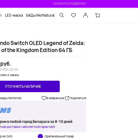
НАПИСАТЬ В ПОДДЕРЖКУ
n
LED-маска
БАДы MorNatural
ndo Switch OLED Legend of Zelda:
 of the Kingdom Edition 64 ГБ
 руб.
НЯЯ ЦЕНА
упен к заказу
УТОЧНИТЬ НАЛИЧИЕ
овары Nintendo
В избранное
Поделиться
ром в любой город Беларуси за 8-10 дней
тная доставка с абсолютной гарантией
р из ОАЭ
Оригинальный товар