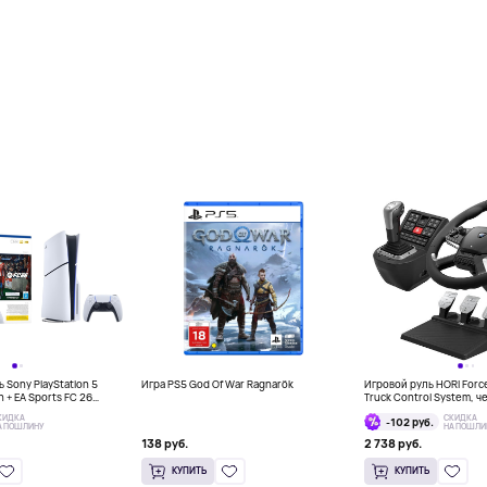
 Sony PlayStation 5
Игра PS5 God Of War Ragnarök
Игровой руль HORI Forc
on + EA Sports FC 26
Truck Control System, 
КИДКА
СКИДКА
-102 руб.
А ПОШЛИНУ
НА ПОШЛИ
138 руб.
2 738 руб.
КУПИТЬ
КУПИТЬ