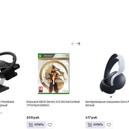
e Feedback
Игра для XBOX Series X/S Mortal Kombat
Беспроводные наушники Sony P
черный
1 Premium Edition
белый
НУ
209 руб.
417 руб.
КУПИТЬ
КУПИТЬ