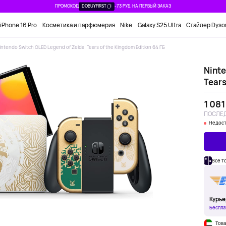
ПРОМОКОД
DOBUYFIRST
-73 РУБ. НА ПЕРВЫЙ ЗАКАЗ
iPhone 16 Pro
Косметика и парфюмерия
Nike
Galaxy S25 Ultra
Стайлер Dyso
intendo Switch OLED Legend of Zelda: Tears of the Kingdom Edition 64 ГБ
Ninte
Tears
1 081
ПОСЛЕД
Недост
Все т
Курье
Беспла
Това