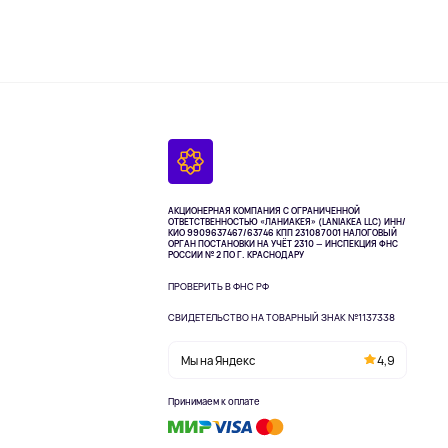
АКЦИОНЕРНАЯ КОМПАНИЯ С ОГРАНИЧЕННОЙ
ОТВЕТСТВЕННОСТЬЮ «ЛАНИАКЕЯ» (LANIAKEA LLC)
ИНН/
КИО 9909637467/63746 КПП 231087001
НАЛОГОВЫЙ
ОРГАН ПОСТАНОВКИ НА УЧЁТ 2310 — ИНСПЕКЦИЯ ФНС
РОССИИ № 2 ПО Г. КРАСНОДАРУ
ПРОВЕРИТЬ В ФНС РФ
СВИДЕТЕЛЬСТВО НА ТОВАРНЫЙ ЗНАК №1137338
Мы на Яндекс
4,9
Принимаем к оплате