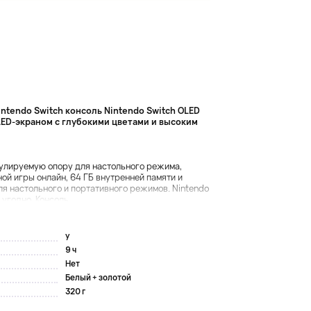
ntendo Switch консоль Nintendo Switch OLED
ED-экраном с глубокими цветами и высоким
гулируемую опору для настольного режима,
ой игры онлайн, 64 ГБ внутренней памяти и
я настольного и портативного режимов. Nintendo
угодно. Консоль ...
y
9 ч
Нет
Белый + золотой
320 г