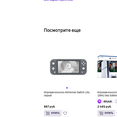
Посмотрите еще
Игровая консоль Nintendo Switch Lite,
Игровая консоль
серый
(Slim) Disc Editi
Bundle
С
-89 руб.
Н
867 руб.
2 465 руб.
КУПИТЬ
КУПИТЬ