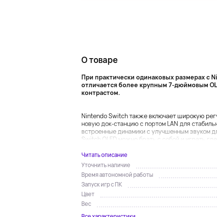
О товаре
При практически одинаковых размерах с Ni
отличается более крупным 7-дюймовым OL
контрастом.
Nintendo Switch также включает широкую ре
новую док-станцию с портом LAN для стабильн
встроенные динамики с улучшенным звуком дл
Switch OLED можно брать с собой и играть где 
Читать описание
Уточнить наличие
Время автономной работы
Запуск игр с ПК
Цвет
Вес
Все характеристики