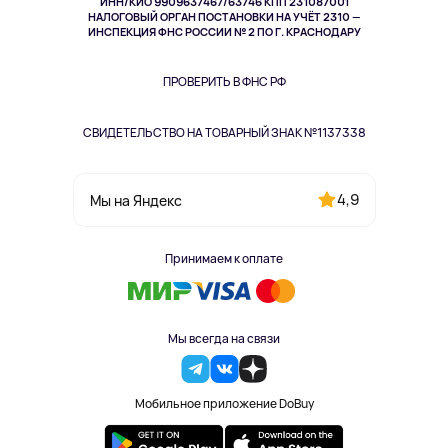
ИНН/КИО 9909637467/63746 КПП 231087001
Здоровье
НАЛОГОВЫЙ ОРГАН ПОСТАНОВКИ НА УЧЁТ 2310 —
Здоровье питомцев
ИНСПЕКЦИЯ ФНС РОССИИ № 2 ПО Г. КРАСНОДАРУ
Книги
Одежда и аксессуары
ПРОВЕРИТЬ В ФНС РФ
СВИДЕТЕЛЬСТВО НА ТОВАРНЫЙ ЗНАК №1137338
4,9
Мы на Яндекс
Принимаем к оплате
Мы всегда на связи
Мобильное приложение DoBuy