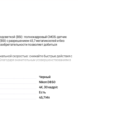
подсветкой (BSI): полнокадровый CMOS-датчик
BSI) с разрешением 45,7 мегапикселей и без
 изобретательности позволяет добиться
мальной скоростью: снимайте быстрые действия с
Благодаря значительным усовершенствованиям в
Черный
Nikon D850
4К, 30 кадр/с
Есть
45,7 Мп