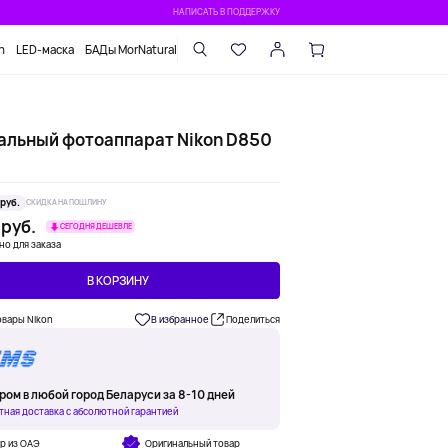
НАПИСАТЬ В ПОДДЕРЖКУ
n
LED-маска
БАДы MorNatural
альный фотоаппарат Nikon D850
 руб.
СКИДКА НА ПОШЛИНУ
 руб.
СЕГОДНЯ ДЕШЕВЛЕ
но для заказа
В КОРЗИНУ
овары Nikon
В избранное
Поделиться
ром в любой город Беларуси за 8-10 дней
тная доставка с абсолютной гарантией
р из ОАЭ
Оригинальный товар