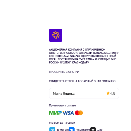
АКЦИОНЕРНАЯ КОМПАНИЯ С ОГРАНИЧЕННОЙ
ОТВЕТСТВЕННОСТЬЮ «ЛАНИАКЕЯ» (LANIAKEA LLC)
ИНН/
КИО 9909637467/63746 КПП 231087001
НАЛОГОВЫЙ
ОРГАН ПОСТАНОВКИ НА УЧЁТ 2310 — ИНСПЕКЦИЯ ФНС
РОССИИ № 2 ПО Г. КРАСНОДАРУ
ПРОВЕРИТЬ В ФНС РФ
СВИДЕТЕЛЬСТВО НА ТОВАРНЫЙ ЗНАК №1137338
Мы на Яндекс
4,9
Принимаем к оплате
Мы всегда на связи
Telegram
Vkontakte
Дзен