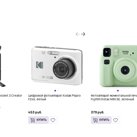
ocket 3 Creator
Цифровой фотоаппарат Kodak Pixpro
Фотоаппарат моментальной печ
FZ45, белый
Fujifilm Instax MINI SE, зеленый
У
453 руб.
379 руб.
КУПИТЬ
КУПИТЬ