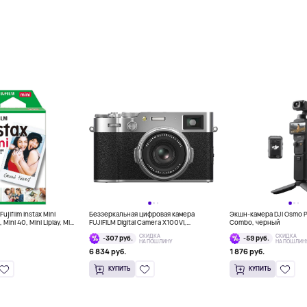
jifilm Instax Mini
Беззеркальная цифровая камера
Экшн-камера DJI Osmo P
 Mini 40, Mini Liplay, Mini
FUJIFILM Digital Camera X100VI,
Combo, черный
tant, 10 штук
серебряный
СКИДКА
СКИДКА
-307 руб.
-59 руб.
НА ПОШЛИНУ
НА ПОШЛИН
6 834 руб.
1 876 руб.
КУПИТЬ
КУПИТЬ