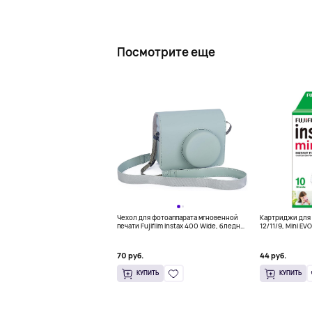
Посмотрите еще
Чехол для фотоаппарата мгновенной
Картриджи для Fu
печати Fujifilm Instax 400 Wide, бледно-
12/11/9, Mini EVO,
зеленый
Link, Mini 90 ins
70 руб.
44 руб.
КУПИТЬ
КУПИТЬ