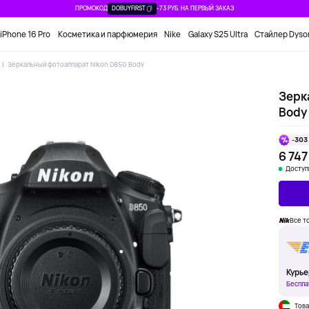
ПРОМОКОД
DOBUYFIRST
-73 РУБ. НА ПЕРВЫЙ ЗАКАЗ
iPhone 16 Pro
Косметика и парфюмерия
Nike
Galaxy S25 Ultra
Стайлер Dyso
Зеркальный фотоаппарат Nikon D850 Body
Зерк
Body
-303
6 747
Доступ
Все т
Курье
Беспла
Това