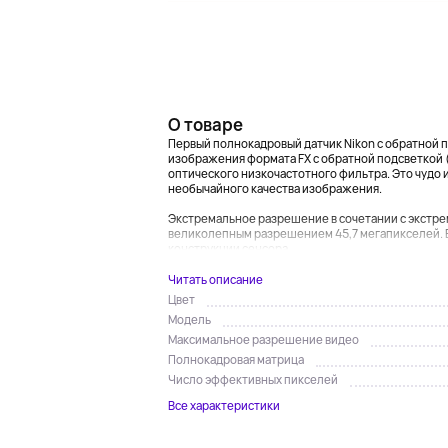
О товаре
Первый полнокадровый датчик Nikon с обратной 
изображения формата FX с обратной подсветкой (
оптического низкочастотного фильтра. Это чудо
необычайного качества изображения.
Экстремальное разрешение в сочетании с экстре
великолепным разрешением 45,7 мегапикселей. 
конструкции сенсора,...
Читать описание
Цвет
Модель
Максимальное разрешение видео
Полнокадровая матрица
Число эффективных пикселей
Все характеристики