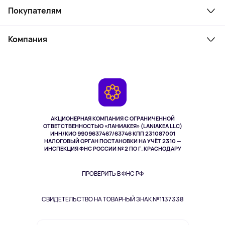
Покупателям
Ноутбуки, мониторы, VR
Товары для дома
Служба поддержки
Косметика и уход
Компания
Как заказать
Активный отдых
Оплата
О сервисе
Планшеты
Доставка
Контакты
Игровые консоли
Гарантия
Камеры
Возврат
TV и мультимедиа
Музыка и звук
АКЦИОНЕРНАЯ КОМПАНИЯ С ОГРАНИЧЕННОЙ
Спорт
ОТВЕТСТВЕННОСТЬЮ «ЛАНИАКЕЯ» (LANIAKEA LLC)
ИНН/КИО 9909637467/63746 КПП 231087001
Здоровье
НАЛОГОВЫЙ ОРГАН ПОСТАНОВКИ НА УЧЁТ 2310 —
Здоровье питомцев
ИНСПЕКЦИЯ ФНС РОССИИ № 2 ПО Г. КРАСНОДАРУ
Книги
Одежда и аксессуары
ПРОВЕРИТЬ В ФНС РФ
СВИДЕТЕЛЬСТВО НА ТОВАРНЫЙ ЗНАК №1137338