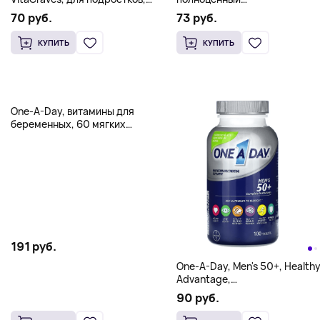
60 жевательных таблеток
мультивитаминный
70 руб.
73 руб.
комплекс, 50 таблеток
КУПИТЬ
КУПИТЬ
One-A-Day, витамины для
беременных, 60 мягких
таблеток
191 руб.
One-A-Day, Men's 50+, Health
Advantage,
мультивитаминная/
90 руб.
мультиминеральная
добавка, 100 таблеток