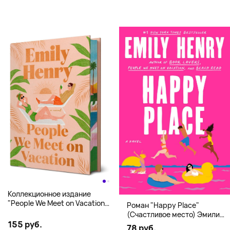
Коллекционное издание
"People We Meet on Vacation"
Роман "Happy Place"
(Эмили Генри) Deluxe
(Счастливое место) Эмили
Hardcover
155 руб.
Генри | Твердый переплет
78 руб.