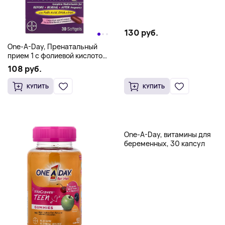
130 руб.
One-A-Day, Пренатальный
прием 1 с фолиевой кислотой,
ДГК и железом,
108 руб.
мультивитаминная /
мультиминеральная
КУПИТЬ
КУПИТЬ
добавка, 30 мягких таблеток
One-A-Day, витамины для
беременных, 30 капсул