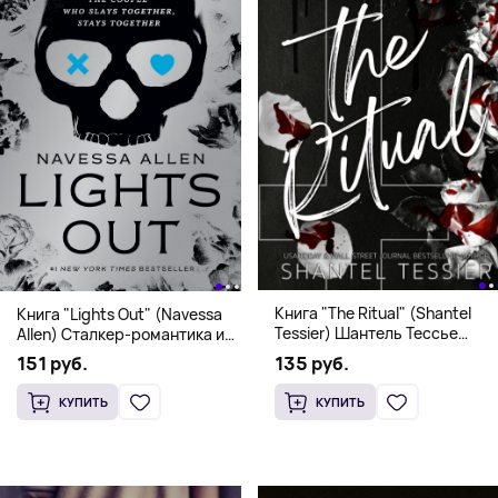
Книга "The Ritual" (Shantel
Книга "Lights Out" (Navessa
Tessier) Шантель Тессье
Allen) Сталкер-романтика и
Экстремальный дарк-
человек в маске (18+)
135 руб.
151 руб.
романс бестселлер (18+)
КУПИТЬ
КУПИТЬ