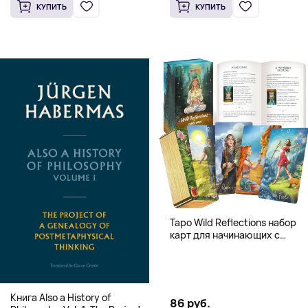
Knowledge (Твердый
(Твердый переплет)
КУПИТЬ
КУПИТЬ
переплет)
Таро Wild Reflections набор
карт для начинающих с
книгой (78 карт, золочёные
края)
Книга Also a History of
86 руб.