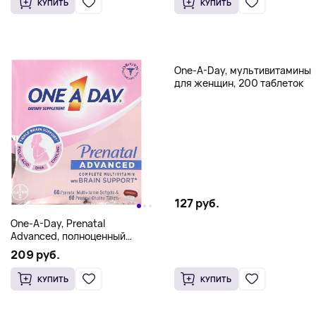
КУПИТЬ
КУПИТЬ
One-A-Day, мультивитамины
для женщин, 200 таблеток
127 руб.
One-A-Day, Prenatal
Advanced, полноценный
мультивитаминный комплекс
209 руб.
для поддержки мозга, 60
пренатальных
КУПИТЬ
КУПИТЬ
мультивитаминных мягких
таблеток и 60 пренатальных
таблеток с холином