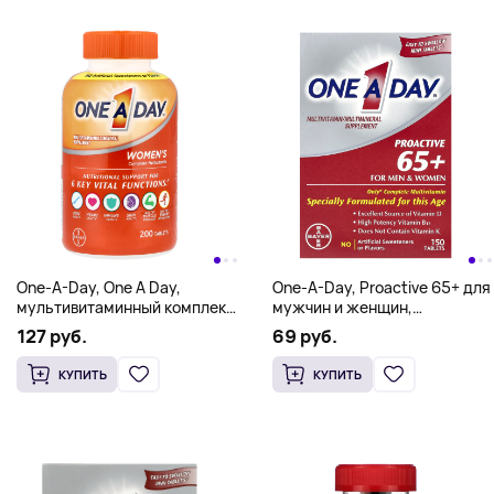
One-A-Day, One A Day,
One-A-Day, Proactive 65+ для
мультивитаминный комплекс
мужчин и женщин,
для женщин, 200 таблеток
мультивитаминная /
127 руб.
69 руб.
мультиминеральная
добавка, 150 таблеток
КУПИТЬ
КУПИТЬ