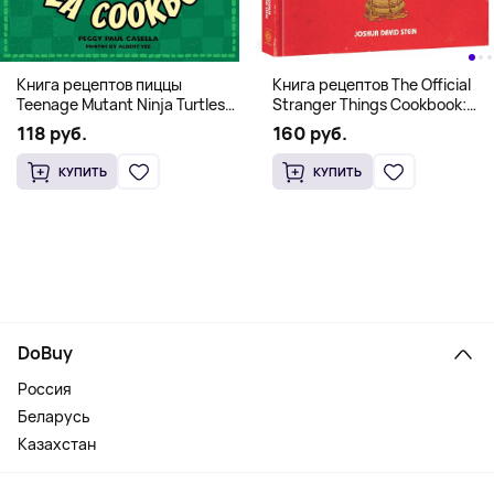
Книга рецептов The Official
Книга рецептов пиццы
Stranger Things Cookbook:
Teenage Mutant Ninja Turtles
Recipes from Hawkins and
Pizza Cookbook (На
160 руб.
118 руб.
Beyond (На английском)
английском)
КУПИТЬ
КУПИТЬ
DoBuy
Россия
Беларусь
Казахстан