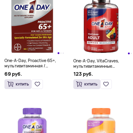
One-A-Day, Proactive 65+,
One-A-Day, VitaCraves,
мультивитаминная /
мультивитаминные
мультиминеральная
жевательные мармеладки
69 руб.
123 руб.
добавка, для мужчин и
для взрослых, 150
женщин, 150 таблеток
жевательных таблеток
КУПИТЬ
КУПИТЬ