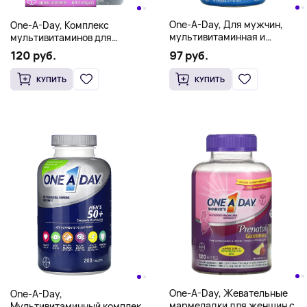
One-A-Day, Для мужчин,
One-A-Day, Комплекс
мультивитаминная и
мультивитаминов для
мультиминеральная добавка
послеродового периода, 60
97 руб.
120 руб.
VitaCraves, с
мягких таблеток
искусственными
КУПИТЬ
КУПИТЬ
ароматизаторами, 170
жевательных таблеток
One-A-Day, Жевательные
One-A-Day,
мармеладки для женщин с
Мультивитаминный комплекс