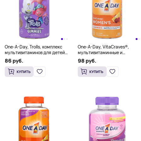
One-A-Day, Trolls, комплекс
One-A-Day, VitaCraves®,
мультивитаминов для детей,
мультивитаминные и
180 жевательных таблеток
мультиминеральные
86 руб.
98 руб.
жевательные таблетки для
женщин, 170 жевательных
КУПИТЬ
КУПИТЬ
таблеток