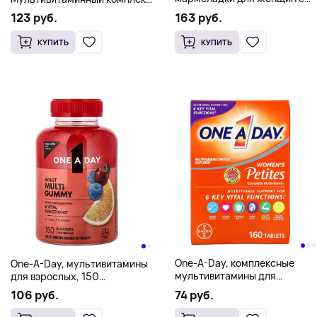
фолиевой кислотой и ДГК,
для мужчин старше 50 лет,
163 руб.
123 руб.
мультивитаминная /
200 таблеток
мультиминеральная
КУПИТЬ
КУПИТЬ
добавка, 120 жевательных
таблеток
One-A-Day, комплексные
One-A-Day, мультивитамины
мультивитамины для
для взрослых, 150
женщин, миникапсулы, 160
жевательных таблеток
74 руб.
106 руб.
штук