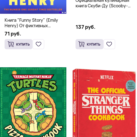
Официальная кулинарная
книга Скуби-Ду (Scooby-
Doo! and the Attack of the
Scooby Snacks), Твердый
Книга "Funny Story" (Emily
переплет
Henry) От фиктивных
137 руб.
свиданий к реальной любви
71 руб.
КУПИТЬ
КУПИТЬ