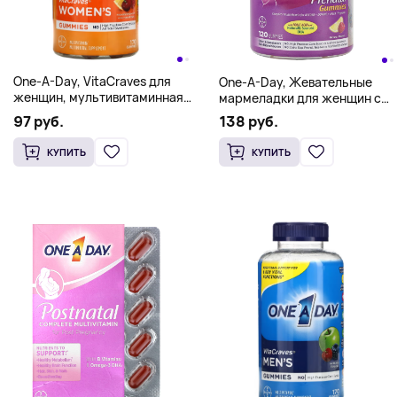
One-A-Day, VitaCraves для
One-A-Day, Жевательные
женщин, мультивитаминная
мармеладки для женщин с
и мультиминеральная
фолиевой кислотой и ДГК,
97 руб.
138 руб.
добавка, 170 жевательных
120 жевательных таблеток
таблеток
КУПИТЬ
КУПИТЬ