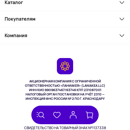
Каталог
Смартфоны и гаджеты
Покупателям
Ноутбуки, мониторы, VR
Товары для дома
Служба поддержки
Косметика и уход
Компания
Как заказать
Активный отдых
Оплата
О сервисе
Планшеты
Доставка
Контакты
Игровые консоли
Гарантия
Камеры
Возврат
TV и мультимедиа
Музыка и звук
АКЦИОНЕРНАЯ КОМПАНИЯ С ОГРАНИЧЕННОЙ
Спорт
ОТВЕТСТВЕННОСТЬЮ «ЛАНИАКЕЯ» (LANIAKEA LLC)
ИНН/КИО 9909637467/63746 КПП 231087001
Здоровье
НАЛОГОВЫЙ ОРГАН ПОСТАНОВКИ НА УЧЁТ 2310 —
Здоровье питомцев
ИНСПЕКЦИЯ ФНС РОССИИ № 2 ПО Г. КРАСНОДАРУ
Книги
Одежда и аксессуары
ПРОВЕРИТЬ В ФНС РФ
СВИДЕТЕЛЬСТВО НА ТОВАРНЫЙ ЗНАК №1137338