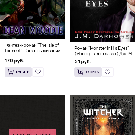
Фэнтези-роман "The Isle of
Роман "Monster in His Eyes"
Torment" Сага о выживании и
(Монстр в его глазах) Дж. М.
магии
Дарховер | Mafia Romance
170 руб.
51 руб.
18+
КУПИТЬ
КУПИТЬ