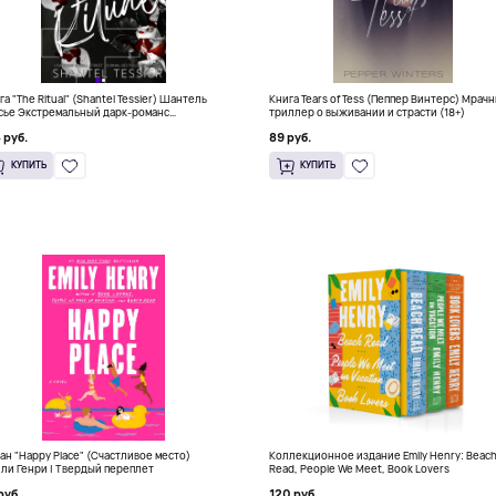
га "The Ritual" (Shantel Tessier) Шантель
Книга Tears of Tess (Пеппер Винтерс) Мрач
сье Экстремальный дарк-романс
триллер о выживании и страсти (18+)
тселлер (18+)
 руб.
89 руб.
КУПИТЬ
КУПИТЬ
ан "Happy Place" (Счастливое место)
Коллекционное издание Emily Henry: Beac
ли Генри | Твердый переплет
Read, People We Meet, Book Lovers
руб.
120 руб.