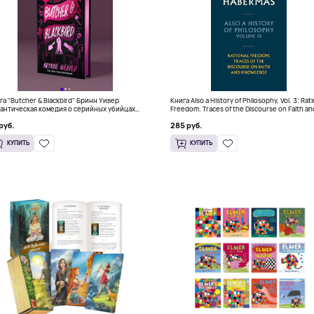
га "Butcher & Blackbird" Бринн Уивер
Книга Also a History of Philosophy, Vol. 3: Rat
антическая комедия о серийных убийцах
Freedom. Traces of the Discourse on Faith an
+)
Knowledge (Твердый переплет)
руб.
285 руб.
КУПИТЬ
КУПИТЬ