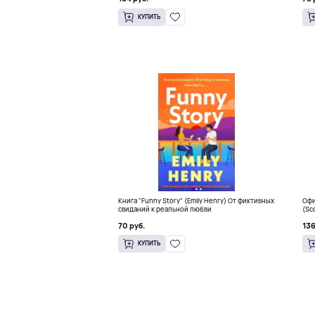
КУПИТЬ
Книга "Funny Story" (Emily Henry) От фиктивных
Офи
свиданий к реальной любви
(Sc
Sna
70 руб.
136
КУПИТЬ