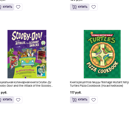
КУПИТЬ
КУПИТЬ
циальная кулинарная книга Скуби-Ду
Книга рецептов пиццы Teenage Mutant Ninj
ooby-Doo! and the Attack of the Scooby
Turtles Pizza Cookbook (На английском)
cks), Твердый переплет
 руб.
117 руб.
КУПИТЬ
КУПИТЬ