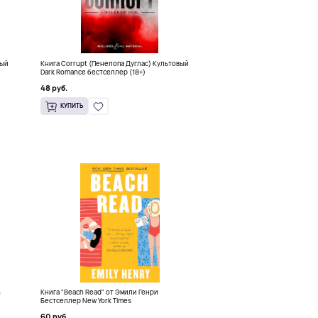
ный
Книга Corrupt (Пенелопа Дуглас) Культовый
Dark Romance бестселлер (18+)
48 руб.
КУПИТЬ
h
Книга "Beach Read" от Эмили Генри
Бестселлер New York Times
60 руб.