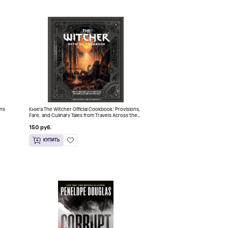
ins
Книга The Witcher Official Cookbook: Provisions,
Fare, and Culinary Tales from Travels Across the
Continent
150 руб.
КУПИТЬ