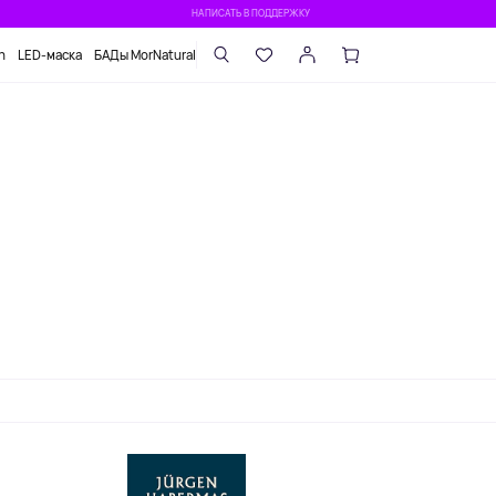
НАПИСАТЬ В ПОДДЕРЖКУ
n
LED-маска
БАДы MorNatural