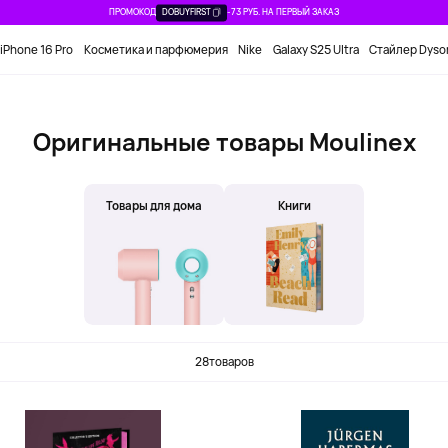
ПРОМОКОД
DOBUYFIRST
-73 РУБ. НА ПЕРВЫЙ ЗАКАЗ
iPhone 16 Pro
Косметика и парфюмерия
Nike
Galaxy S25 Ultra
Стайлер Dyso
Оригинальные товары Moulinex
Товары для дома
Книги
28
товаров