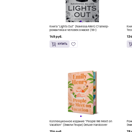
Книга "Lights Out" (Navessa Allen) Сталкер-
Кни
романтика и человек в маске (18+)
Тес
бес
149 руб.
134
КУПИТЬ
Коллекционное издание "People We Meet on
Ром
Vacation" (Эмили Генри) Deluxe Hardcover
Эми
154 руб.
78 