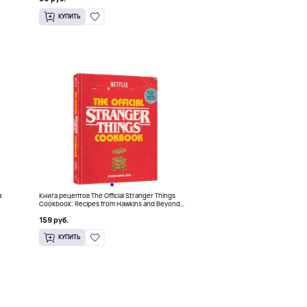
КУПИТЬ
a
Книга рецептов The Official Stranger Things
Cookbook: Recipes from Hawkins and Beyond
(На английском)
159 руб.
КУПИТЬ