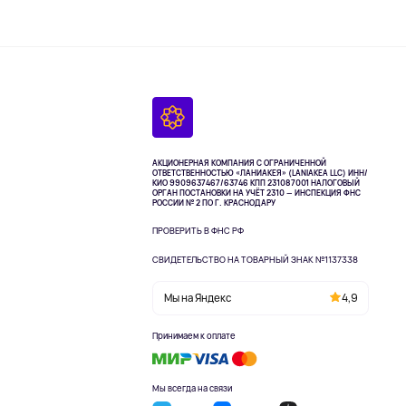
АКЦИОНЕРНАЯ КОМПАНИЯ С ОГРАНИЧЕННОЙ
ОТВЕТСТВЕННОСТЬЮ «ЛАНИАКЕЯ» (LANIAKEA LLC)
ИНН/
КИО 9909637467/63746 КПП 231087001
НАЛОГОВЫЙ
ОРГАН ПОСТАНОВКИ НА УЧЁТ 2310 — ИНСПЕКЦИЯ ФНС
РОССИИ № 2 ПО Г. КРАСНОДАРУ
ПРОВЕРИТЬ В ФНС РФ
СВИДЕТЕЛЬСТВО НА ТОВАРНЫЙ ЗНАК №1137338
Мы на Яндекс
4,9
Принимаем к оплате
Мы всегда на связи