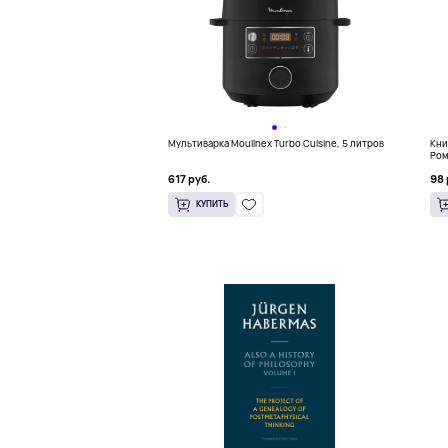
Мультиварка Moulinex Turbo Cuisine, 5 литров
Кни
Ром
(18
617 руб.
98 
КУПИТЬ