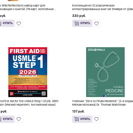
о Wild Reflections набор карт для
Коллекция из 12 классических
инающих с книгой (78 карт, золочёные
иллюстрированных книг об Элмере от Дэв
я)
Макки
руб.
330 руб.
КУПИТЬ
КУПИТЬ
га First Aid for the USMLE Step 1 2026, 36th
Учебник "Zero to Finals Medicine" (2-е изда
tion (Мягкий переплет, Английский язык)
Мягкая обложка) Dr. Thomas Watchman
 руб.
137 руб.
КУПИТЬ
КУПИТЬ