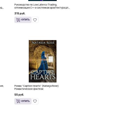
Руководство по Low Latency Trading,
ида
оптимизация C++ и системная архитектура для
HFT
315 руб.
КУПИТЬ
ние,
Роман "Captive Hearts" (Natasja Rose)
Романтическое фэнтези
55 руб.
КУПИТЬ