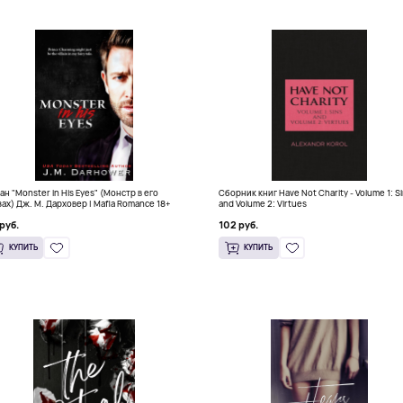
ан "Monster in His Eyes" (Монстр в его
Сборник книг Have Not Charity - Volume 1: S
зах) Дж. М. Дарховер | Mafia Romance 18+
and Volume 2: Virtues
руб.
102 руб.
КУПИТЬ
КУПИТЬ