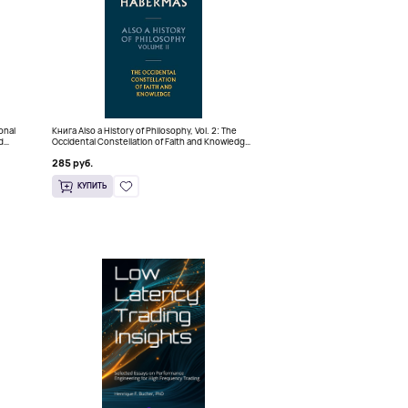
ional
Книга Also a History of Philosophy, Vol. 2: The
d
Occidental Constellation of Faith and Knowledge
(Твердый переплет)
285 руб.
КУПИТЬ