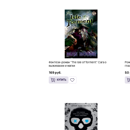
Фэнтези-роман "The Isle of Torment" Сага о
Ром
выживании и магии
гла
169 руб.
50 
КУПИТЬ