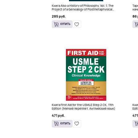
Книга Also a History of Philosophy, Vol. 1: The
Тар
Project of a Genealogy of Postmetaphysical
нач
Thinking (Твердый переплет)
кра
285 руб.
86 
КУПИТЬ
Книга First Aid for the USMLE Step 2 CK, 11th
Кни
Edition (Мягкий переплет, Английский язык)
Edi
471 руб.
471
КУПИТЬ