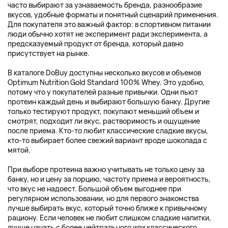
часто выбирают за узнаваемость бренда, разнообразие
вкусов, удобные форматы и понятный сценарий применения.
Для покупателя это важный фактор: в спортивном питании
люди обычно хотят не эксперимент ради эксперимента, а
предсказуемый продукт от бренда, который давно
присутствует на рынке.
В каталоге DoBuy доступны несколько вкусов и объемов
Optimum Nutrition Gold Standard 100% Whey. Это удобно,
потому что у покупателей разные привычки. Одни пьют
протеин каждый день и выбирают большую банку. Другие
только тестируют продукт, покупают меньший объем и
смотрят, подходит ли вкус, растворимость и ощущение
после приема. Кто-то любит классические сладкие вкусы,
кто-то выбирает более свежий вариант вроде шоколада с
мятой.
При выборе протеина важно учитывать не только цену за
банку, но и цену за порцию, частоту приема и вероятность,
что вкус не надоест. Большой объем выгоднее при
регулярном использовании, но для первого знакомства
лучше выбирать вкус, который точно ближе к привычному
рациону. Если человек не любит слишком сладкие напитки,
лучше начать с более нейтрального или классического