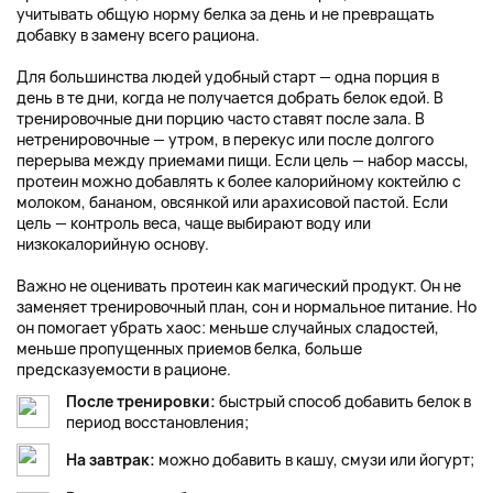
учитывать общую норму белка за день и не превращать
добавку в замену всего рациона.
Для большинства людей удобный старт — одна порция в
день в те дни, когда не получается добрать белок едой. В
тренировочные дни порцию часто ставят после зала. В
нетренировочные — утром, в перекус или после долгого
перерыва между приемами пищи. Если цель — набор массы,
протеин можно добавлять к более калорийному коктейлю с
молоком, бананом, овсянкой или арахисовой пастой. Если
цель — контроль веса, чаще выбирают воду или
низкокалорийную основу.
Важно не оценивать протеин как магический продукт. Он не
заменяет тренировочный план, сон и нормальное питание. Но
он помогает убрать хаос: меньше случайных сладостей,
меньше пропущенных приемов белка, больше
предсказуемости в рационе.
После тренировки:
быстрый способ добавить белок в
период восстановления;
На завтрак:
можно добавить в кашу, смузи или йогурт;