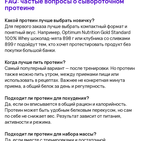
FAQ: частые вопросы о сывороточном
протеине
Какой протеин лучше выбрать новичку?
Для первого заказа лучше выбрать компактный формат и
понятный вкус. Например, Optimum Nutrition Gold Standard
100% Whey шоколад-мята 898 г или клубника со сливками
899 г подойдут тем, кто хочет протестировать продукт без
покупки большой банки.
Когда лучше пить протеин?
Самый популярный вариант — после тренировки. Но протеин
также можно пить утром, между приемами пищи или
использовать в рецептах. Важнее не конкретная минута
приема, а общий белок за день и регулярность.
Подходит ли протеин для похудения?
Да, если он вписывается в общий рацион и калорийность.
Протеин может быть удобным белковым перекусом, но сам
по себе не снижает вес. Результат зависит от питания,
активности и режима.
Подходит ли протеин для набора массы?
Да, если вместе с тренировками и достаточной