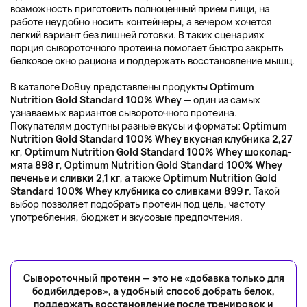
возможность приготовить полноценный прием пищи, на
работе неудобно носить контейнеры, а вечером хочется
легкий вариант без лишней готовки. В таких сценариях
порция сывороточного протеина помогает быстро закрыть
белковое окно рациона и поддержать восстановление мышц.
В каталоге DoBuy представлены продукты
Optimum
Nutrition Gold Standard 100% Whey
— один из самых
узнаваемых вариантов сывороточного протеина.
Покупателям доступны разные вкусы и форматы:
Optimum
Nutrition Gold Standard 100% Whey вкусная клубника 2,27
кг
,
Optimum Nutrition Gold Standard 100% Whey шоколад-
мята 898 г
,
Optimum Nutrition Gold Standard 100% Whey
печенье и сливки 2,1 кг
, а также
Optimum Nutrition Gold
Standard 100% Whey клубника со сливками 899 г
. Такой
выбор позволяет подобрать протеин под цель, частоту
употребления, бюджет и вкусовые предпочтения.
Сывороточный протеин — это не «добавка только для
бодибилдеров», а удобный способ добрать белок,
поддержать восстановление после тренировок и