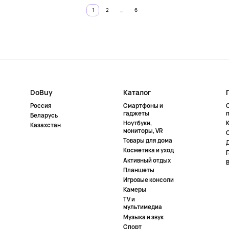
…
1
2
6
DoBuy
Каталог
Россия
Смартфоны и
гаджеты
Беларусь
Ноутбуки,
К
Казахстан
мониторы, VR
Товары для дома
Косметика и уход
Активный отдых
Планшеты
Игровые консоли
Камеры
TV и
мультимедиа
Музыка и звук
Спорт