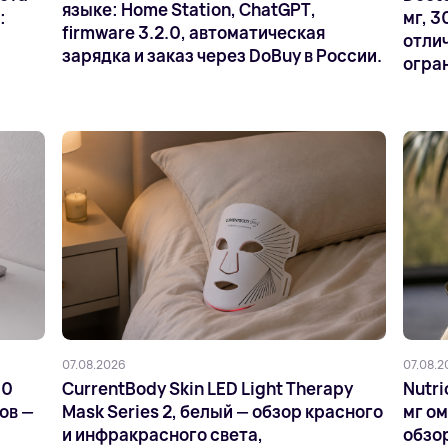
языке: Home Station, ChatGPT,
:
мг, 3
firmware 3.2.0, автоматическая
отлич
зарядка и заказ через DoBuy в России.
огра
07.08.2026
07.08.2
00
CurrentBody Skin LED Light Therapy
Nutri
ов —
Mask Series 2, белый — обзор красного
мг ом
и инфракрасного света,
обзо