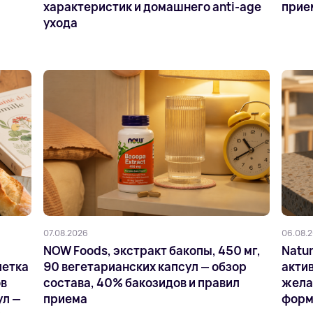
характеристик и домашнего anti-age
прие
ухода
07.08.2026
06.08.
NOW Foods, экстракт бакопы, 450 мг,
Natur
летка
90 вегетарианских капсул — обзор
актив
ов
состава, 40% бакозидов и правил
жела
ул —
приема
форм