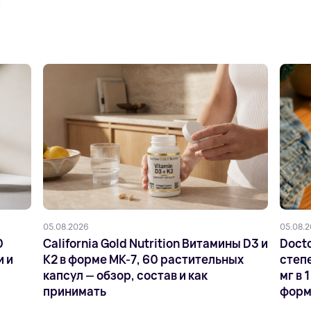
и
05.08.2026
05.08.
0
California Gold Nutrition Витамины D3 и
Docto
и и
K2 в форме MK-7, 60 растительных
степе
капсул — обзор, состав и как
мг в 
принимать
форм