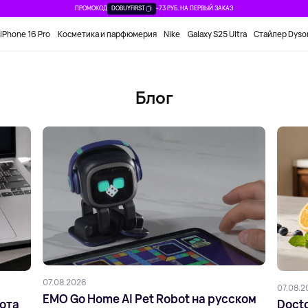
ПРОМОКОД
DOBUYFIRST
-73 РУБ. НА ПЕРВЫЙ ЗАКАЗ
iPhone 16 Pro
Косметика и парфюмерия
Nike
Galaxy S25 Ultra
Стайлер Dyso
Блог
07.08.2026
07.08.2
EMO Go Home AI Pet Robot на русском
бота
Docto