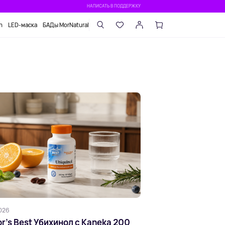
НАПИСАТЬ В ПОДДЕРЖКУ
n
LED-маска
БАДы MorNatural
026
r's Best Убихинол с Kaneka 200