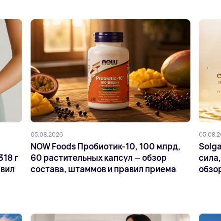
05.08.2026
05.08.
NOW Foods Пробиотик-10, 100 млрд,
Solga
318 г
60 растительных капсул — обзор
сила,
авил
состава, штаммов и правил приема
обзор