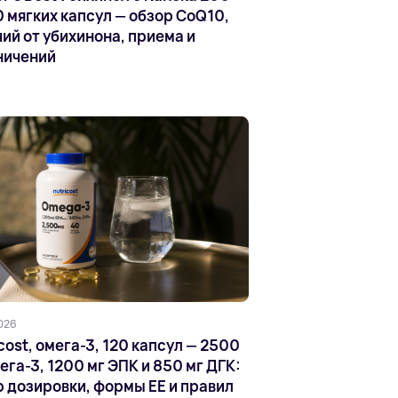
0 мягких капсул — обзор CoQ10,
ий от убихинона, приема и
ничений
026
cost, омега-3, 120 капсул — 2500
ега-3, 1200 мг ЭПК и 850 мг ДГК:
р дозировки, формы EE и правил