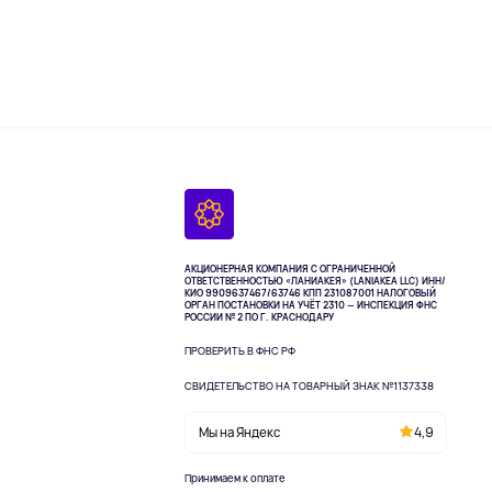
АКЦИОНЕРНАЯ КОМПАНИЯ С ОГРАНИЧЕННОЙ
ОТВЕТСТВЕННОСТЬЮ «ЛАНИАКЕЯ» (LANIAKEA LLC)
ИНН/
КИО 9909637467/63746 КПП 231087001
НАЛОГОВЫЙ
ОРГАН ПОСТАНОВКИ НА УЧЁТ 2310 — ИНСПЕКЦИЯ ФНС
РОССИИ № 2 ПО Г. КРАСНОДАРУ
ПРОВЕРИТЬ В ФНС РФ
СВИДЕТЕЛЬСТВО НА ТОВАРНЫЙ ЗНАК №1137338
Мы на Яндекс
4,9
Принимаем к оплате