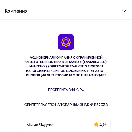
Товары для дома
Служба поддержки
Косметика и уход
Компания
Как заказать
Активный отдых
Оплата
О сервисе
Планшеты
Доставка
Контакты
Игровые консоли
Гарантия
Камеры
Возврат
TV и мультимедиа
Музыка и звук
АКЦИОНЕРНАЯ КОМПАНИЯ С ОГРАНИЧЕННОЙ
Спорт
ОТВЕТСТВЕННОСТЬЮ «ЛАНИАКЕЯ» (LANIAKEA LLC)
ИНН/КИО 9909637467/63746 КПП 231087001
Здоровье
НАЛОГОВЫЙ ОРГАН ПОСТАНОВКИ НА УЧЁТ 2310 —
Здоровье питомцев
ИНСПЕКЦИЯ ФНС РОССИИ № 2 ПО Г. КРАСНОДАРУ
Книги
Одежда и аксессуары
ПРОВЕРИТЬ В ФНС РФ
СВИДЕТЕЛЬСТВО НА ТОВАРНЫЙ ЗНАК №1137338
4,9
Мы на Яндекс