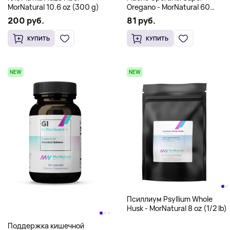
MorNatural 10.6 oz (300 g)
Oregano - MorNatural 60
softgels
200 руб.
81 руб.
КУПИТЬ
КУПИТЬ
NEW
NEW
Псиллиум Psyllium Whole
Husk - MorNatural 8 oz (1/2 lb)
Поддержка кишечной