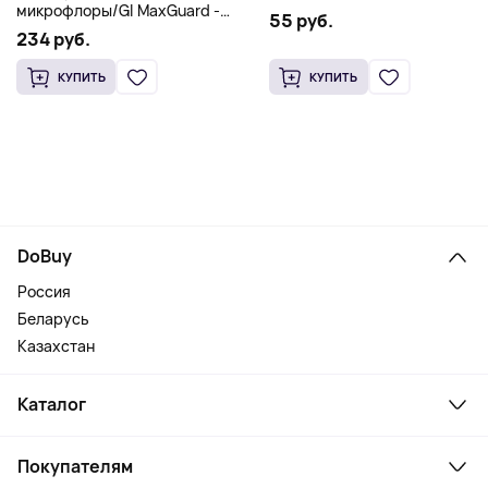
микрофлоры/GI MaxGuard -
55 руб.
MorNatural 60 caps
234 руб.
КУПИТЬ
КУПИТЬ
DoBuy
Россия
Беларусь
Казахстан
Каталог
Смартфоны и гаджеты
Покупателям
Ноутбуки, мониторы, VR