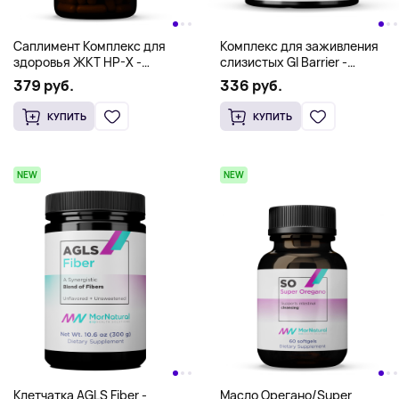
Саплимент Комплекс для
Комплекс для заживления
здоровья ЖКТ HP-X -
слизистых Gl Barrier -
MorNatural 120 caps
MorNatural 8 oz (225 g)
379 руб.
336 руб.
КУПИТЬ
КУПИТЬ
NEW
NEW
Клетчатка AGLS Fiber -
Масло Орегано/Super