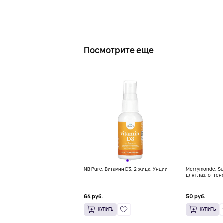
Посмотрите еще
NB Pure, Витамин D3, 2 жидк. Унции
Merrymonde, Su
для глаз, оттен
мл (0,02 жидк.
64 руб.
50 руб.
КУПИТЬ
КУПИТЬ