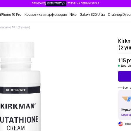
ПРОМОКОД
DOBUYFIRST
-73 РУБ. НА ПЕРВЫЙ ЗАКАЗ
iPhone 16 Pro
Косметика и парфюмерия
Nike
Galaxy S25 Ultra
Стайлер Dyso
атионом, 57 г (2 унции)
Kirkm
(2 ун
115 р
Доступ
Все т
Курье
Беспла
Тов