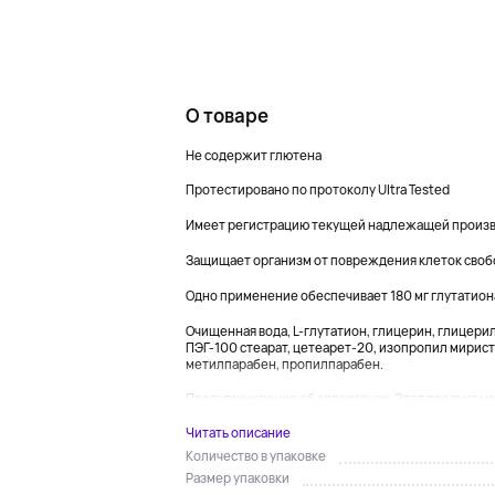
О товаре
Не содержит глютена
Протестировано по протоколу Ultra Tested
Имеет регистрацию текущей надлежащей произв
Защищает организм от повреждения клеток своб
Одно применение обеспечивает 180 мг глутатион
Очищенная вода, L-глутатион, глицерин, глицерил
ПЭГ-100 стеарат, цетеарет-20, изопропил мириста
метилпарабен, пропилпарабен.
Предупреждение об аллергенах. Этот продукт мо
Читать описание
Количество в упаковке
Размер упаковки