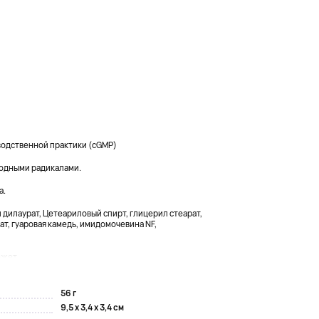
одственной практики (cGMP)
одными радикалами.
а.
 дилаурат, Цетеариловый спирт, глицерил стеарат,
т, гуаровая камедь, имидомочевина NF,
жет...
56 г
9,5 x 3,4 x 3,4 см