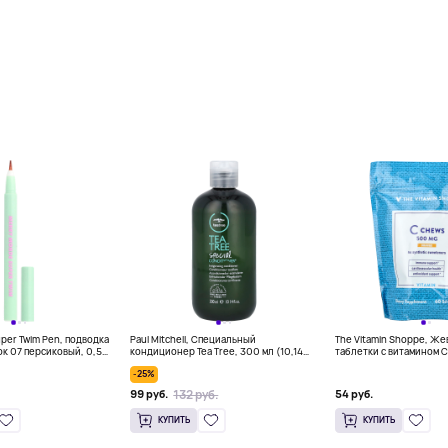
per Twim Pen, подводка
Paul Mitchell, Специальный
The Vitamin Shoppe, Ж
ок 07 персиковый, 0,5
кондиционер Tea Tree, 300 мл (10,14
таблетки с витамином C
 унции)
жидк. унц.)
жевательных таблеток
-25%
132 руб.
99 руб.
54 руб.
КУПИТЬ
КУПИТЬ