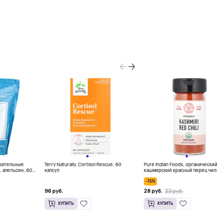
евательные
Terry Naturally, Cortisol Rescue, 60
Pure Indian Foods, органически
, апельсин, 60
капсул
кашмирский красный перец чил
молотый, 65 г (2,3 унции)
-15%
33 руб.
96 руб.
28 руб.
КУПИТЬ
КУПИТЬ