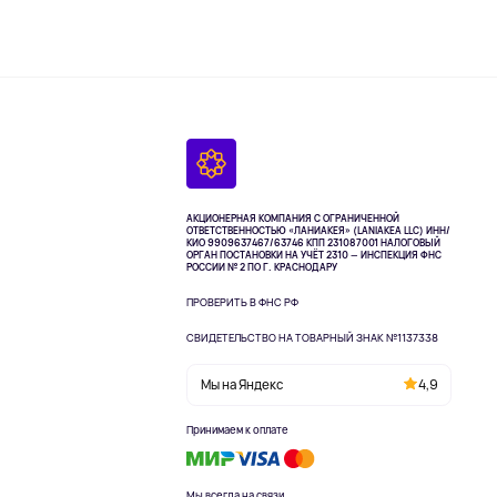
АКЦИОНЕРНАЯ КОМПАНИЯ С ОГРАНИЧЕННОЙ
ОТВЕТСТВЕННОСТЬЮ «ЛАНИАКЕЯ» (LANIAKEA LLC)
ИНН/
КИО 9909637467/63746 КПП 231087001
НАЛОГОВЫЙ
ОРГАН ПОСТАНОВКИ НА УЧЁТ 2310 — ИНСПЕКЦИЯ ФНС
РОССИИ № 2 ПО Г. КРАСНОДАРУ
ПРОВЕРИТЬ В ФНС РФ
СВИДЕТЕЛЬСТВО НА ТОВАРНЫЙ ЗНАК №1137338
Мы на Яндекс
4,9
Принимаем к оплате
Мы всегда на связи