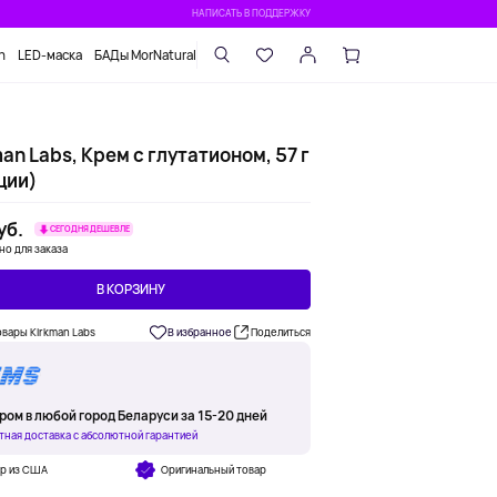
НАПИСАТЬ В ПОДДЕРЖКУ
n
LED-маска
БАДы MorNatural
an Labs, Крем с глутатионом, 57 г
ции)
уб.
СЕГОДНЯ ДЕШЕВЛЕ
но для заказа
В КОРЗИНУ
овары Kirkman Labs
В избранное
Поделиться
ром в любой город Беларуси за 15-20 дней
тная доставка с абсолютной гарантией
ар из США
Оригинальный товар