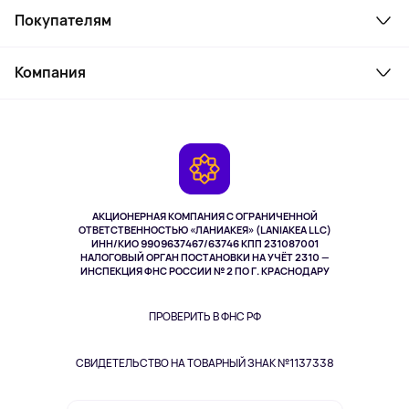
Покупателям
Ноутбуки, мониторы, VR
Товары для дома
Служба поддержки
Косметика и уход
Компания
Как заказать
Активный отдых
Оплата
О сервисе
Планшеты
Доставка
Контакты
Игровые консоли
Гарантия
Камеры
Возврат
TV и мультимедиа
Музыка и звук
АКЦИОНЕРНАЯ КОМПАНИЯ С ОГРАНИЧЕННОЙ
Спорт
ОТВЕТСТВЕННОСТЬЮ «ЛАНИАКЕЯ» (LANIAKEA LLC)
ИНН/КИО 9909637467/63746 КПП 231087001
Здоровье
НАЛОГОВЫЙ ОРГАН ПОСТАНОВКИ НА УЧЁТ 2310 —
Здоровье питомцев
ИНСПЕКЦИЯ ФНС РОССИИ № 2 ПО Г. КРАСНОДАРУ
Книги
Одежда и аксессуары
ПРОВЕРИТЬ В ФНС РФ
СВИДЕТЕЛЬСТВО НА ТОВАРНЫЙ ЗНАК №1137338