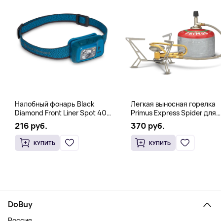
Налобный фонарь Black
Легкая выносная горелка
Diamond Front Liner Spot 400-
Primus Express Spider для
R Azul, синий
быстрого кипячения,
216 руб.
370 руб.
стальной
КУПИТЬ
КУПИТЬ
DoBuy
Россия