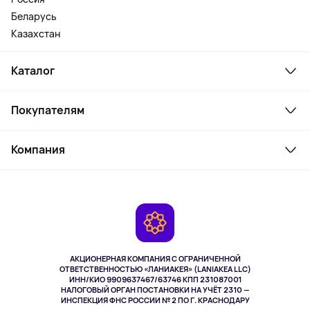
Беларусь
Казахстан
Каталог
Смартфоны и гаджеты
Покупателям
Ноутбуки, мониторы, VR
Товары для дома
Служба поддержки
Косметика и уход
Компания
Как заказать
Активный отдых
Оплата
О сервисе
Планшеты
Доставка
Контакты
Игровые консоли
Гарантия
Камеры
Возврат
TV и мультимедиа
Музыка и звук
АКЦИОНЕРНАЯ КОМПАНИЯ С ОГРАНИЧЕННОЙ
Спорт
ОТВЕТСТВЕННОСТЬЮ «ЛАНИАКЕЯ» (LANIAKEA LLC)
ИНН/КИО 9909637467/63746 КПП 231087001
Здоровье
НАЛОГОВЫЙ ОРГАН ПОСТАНОВКИ НА УЧЁТ 2310 —
Здоровье питомцев
ИНСПЕКЦИЯ ФНС РОССИИ № 2 ПО Г. КРАСНОДАРУ