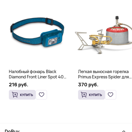
Налобный фонарь Black
Легкая выносная горелка
Diamond Front Liner Spot 400-
Primus Express Spider для
R Azul, синий
быстрого кипячения,
216 руб.
370 руб.
стальной
КУПИТЬ
КУПИТЬ
DoBuy