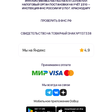
ИНН/КИО 9909637467/63746 КПП 231087001
Здоровье
НАЛОГОВЫЙ ОРГАН ПОСТАНОВКИ НА УЧЁТ 2310 —
Здоровье питомцев
ИНСПЕКЦИЯ ФНС РОССИИ № 2 ПО Г. КРАСНОДАРУ
Книги
Одежда и аксессуары
ПРОВЕРИТЬ В ФНС РФ
СВИДЕТЕЛЬСТВО НА ТОВАРНЫЙ ЗНАК №1137338
4,9
Мы на Яндекс
Принимаем к оплате
Мы всегда на связи
Мобильное приложение DoBuy